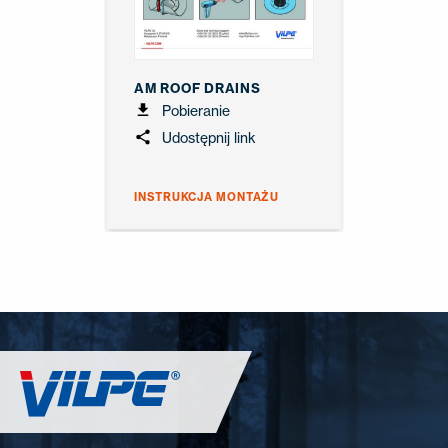
KONTAKT
EN
FI
USA
PL
SV
SV-FI
LT
LV
ET
UK
RU
AM ROOF DRAINS
Pobieranie
Udostępnij link
INSTRUKCJA MONTAŻU