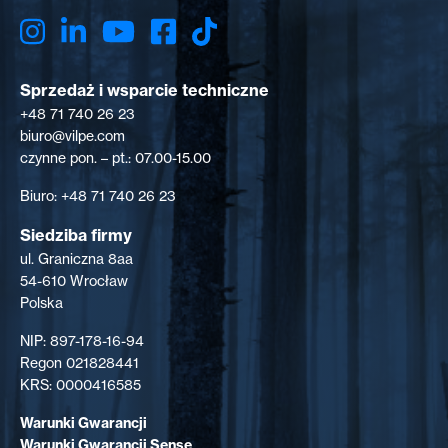
Sprzedaż i wsparcie techniczne
+48 71 740 26 23
biuro@vilpe.com
czynne pon. – pt.: 07.00-15.00
Biuro: +48 71 740 26 23
Siedziba firmy
ul. Graniczna 8aa
54-610 Wrocław
Polska
NIP: 897-178-16-94
Regon 021828441
KRS: 0000416585
Warunki Gwarancji
Warunki Gwarancji Sense