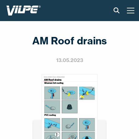
PRODUKTY
AM Roof drains
VILPE SENSE
CICHA KUCHNIA
13.05.2023
ROZWIĄZANIA
KATALOGI I INSTRUKCJE
AKTUALNOŚCI
O FIRMIE