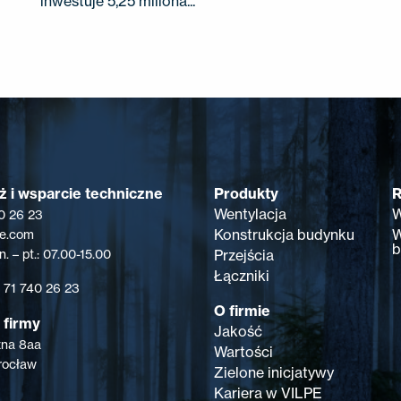
inwestuje 5,25 miliona...
Produkty
R
 i wsparcie techniczne
Wentylacja
W
0 26 23
Konstrukcja budynku
W
pe.com
b
Przejścia
. – pt.: 07.00-15.00
Łączniki
8 71 740 26 23
O firmie
 firmy
Jakość
zna 8aa
Wartości
rocław
Zielone inicjatywy
Kariera w VILPE