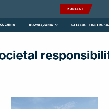
KONTAKT
PRODUKTY
 KUCHNIA
ROZWIĄZANIA
KATALOGI I INSTRUKC
VILPE SENSE
CICHA KUCHNIA
ocietal responsibili
ROZWIĄZANIA
KATALOGI I INSTRUKCJE
AKTUALNOŚCI
O FIRMIE