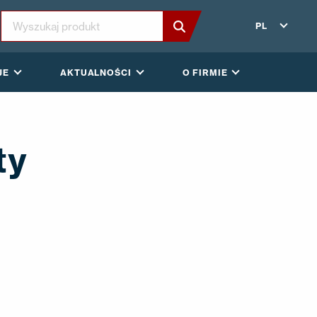
PL
JE
AKTUALNOŚCI
O FIRMIE
ty