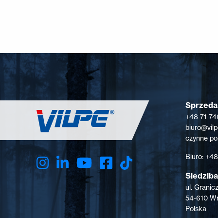
Sprzedaż
+48 71 74
biuro@vil
czynne pon
Biuro: +4
Siedziba
ul. Granic
54-610 W
Polska