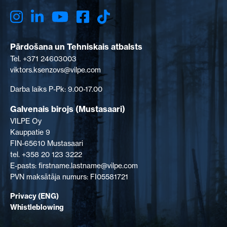
Pārdošana un Tehniskais atbalsts
Tel. +371 24603003
viktors.ksenzovs@vilpe.com
Darba laiks P-Pk: 9.00-17.00
Galvenais birojs (Mustasaari)
VILPE Oy
Kauppatie 9
FIN-65610 Mustasaari
tel. +358 20 123 3222
E-pasts: firstname.lastname@vilpe.com
PVN maksātāja numurs: FI05581721
Privacy (ENG)
Whistleblowing