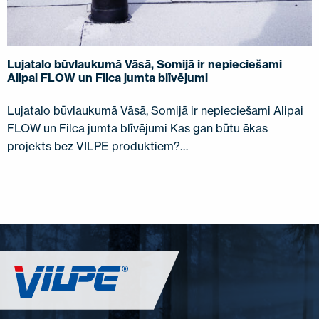
Lujatalo būvlaukumā Vāsā, Somijā ir nepieciešami
Alipai FLOW un Filca jumta blīvējumi
Lujatalo būvlaukumā Vāsā, Somijā ir nepieciešami Alipai
FLOW un Filca jumta blīvējumi Kas gan būtu ēkas
projekts bez VILPE ​​produktiem?…