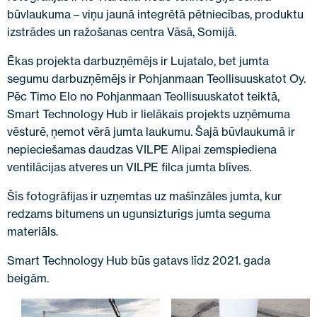
SAZINIETIES AR MUMS
būvlaukuma – viņu jaunā integrētā pētniecības, produktu
izstrādes un ražošanas centra Vāsā, Somijā.
EN
FI
USA
PL
SV
SV-FI
LT
LV
ET
UK
RU
Ēkas projekta darbuzņēmējs ir Lujatalo, bet jumta
segumu darbuzņēmējs ir Pohjanmaan Teollisuuskatot Oy.
Pēc Timo Elo no Pohjanmaan Teollisuuskatot teiktā,
Smart Technology Hub ir lielākais projekts uzņēmuma
vēsturē, ņemot vērā jumta laukumu. Šajā būvlaukumā ir
nepieciešamas daudzas VILPE ​​Alipai zemspiediena
ventilācijas atveres un VILPE ​​filca jumta blīves.
Šīs fotogrāfijas ir uzņemtas uz mašīnzāles jumta, kur
redzams bitumens un ugunsizturīgs jumta seguma
materiāls.
Smart Technology Hub būs gatavs līdz 2021. gada
beigām.