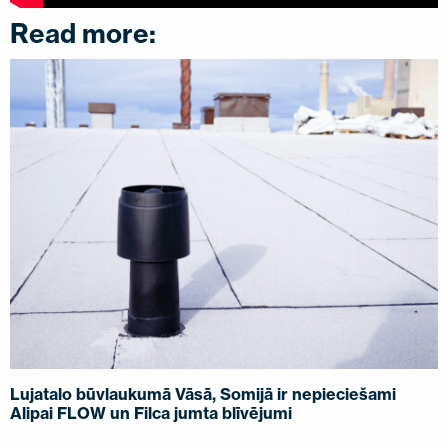
Read more:
Lujatalo būvlaukumā Vāsā, Somijā ir nepieciešami
Alipai FLOW un Filca jumta blīvējumi