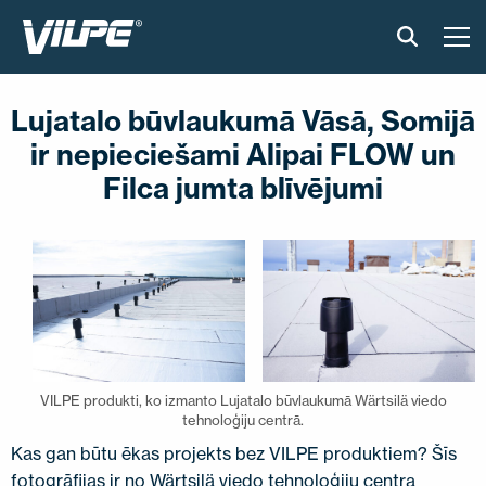
PRODUKTI
Lujatalo būvlaukumā Vāsā, Somijā
ir nepieciešami Alipai FLOW un
GUDRAIS JUMTS
Filca jumta blīvējumi
RISINĀJUMI
UZSTĀDĪŠANA UN MATERIĀLI
ATSAUKSMES
RAKSTI
VILPE produkti, ko izmanto Lujatalo būvlaukumā Wärtsilä viedo
tehnoloģiju centrā.
PAR MUMS
Kas gan būtu ēkas projekts bez VILPE ​​produktiem? Šīs
fotogrāfijas ir no Wärtsilä viedo tehnoloģiju centra