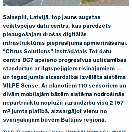
SAZINIETIES AR MUMS
EN
FI
USA
PL
SV
SV-FI
LT
LV
ET
UK
RU
Salaspilī, Latvijā, top jauns augstas
veiktspējas datu centrs, kas paredzēts
pieaugošajam drošas digitālās
infrastruktūras pieprasījuma apmierināšanai.
“Citrus Solutions” izstrādātais Tet datu
centrs DC7 apvieno progresīvus uzticamības
standartus ar ilgtspējīgiem risinājumiem —
un tagad jumta aizsardzībai izvēlēta sistēma
VILPE Sense. Ar plānotiem 110 sensoriem un
divām mobilajām bāzēm sistēma nodrošinās
nepārtrauktu noplūžu uzraudzību visā 2 157
m² jumta platībā, aizsargājot vienu no
svarīgākajām būvēm Baltijas reģionā.