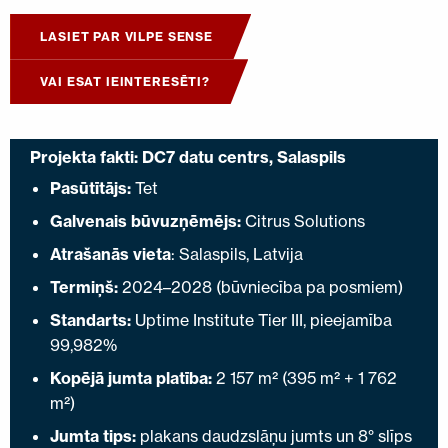
LASIET PAR VILPE SENSE
VAI ESAT IEINTERESĒTI?
Projekta fakti: DC7 datu centrs, Salaspils
Pasūtītājs:
Tet
Galvenais būvuzņēmējs:
Citrus Solutions
Atrašanās vieta
: Salaspils, Latvija
Termiņš:
2024–2028 (būvniecība pa posmiem)
Standarts:
Uptime Institute Tier III, pieejamība
99,982%
Kopējā jumta platība:
2 157 m² (395 m² + 1 762
m²)
Jumta tips:
plakans daudzslāņu jumts un 8° slīps