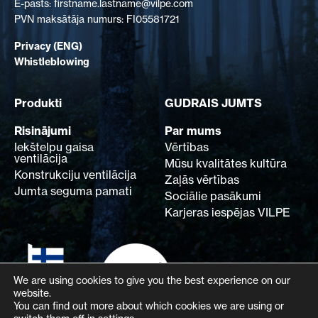
E-pasts: firstname.lastname@vilpe.com
PVN maksātāja numurs: FI05581721
Privacy (ENG)
Whistleblowing
Produkti
GUDRAIS JUMTS
Risinājumi
Par mums
Iekštelpu gaisa
Vērtības
ventilācija
Mūsu kvalitātes kultūra
Konstrukciju ventilācija
Zaļās vērtības
Jumta seguma pamati
Sociālie pasākumi
Karjeras iespējas VILPE
We are using cookies to give you the best experience on our
website.
You can find out more about which cookies we are using or