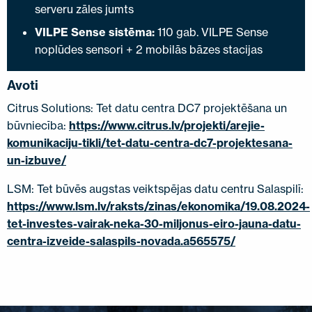
serveru zāles jumts
VILPE Sense sistēma:
110 gab. VILPE Sense
noplūdes sensori + 2 mobilās bāzes stacijas
Avoti
Citrus Solutions: Tet datu centra DC7 projektēšana un
būvniecība:
https://www.citrus.lv/projekti/arejie-
komunikaciju-tikli/tet-datu-centra-dc7-projektesana-
un-izbuve/
LSM: Tet būvēs augstas veiktspējas datu centru Salaspilī:
https://www.lsm.lv/raksts/zinas/ekonomika/19.08.2024-
tet-investes-vairak-neka-30-miljonus-eiro-jauna-datu-
centra-izveide-salaspils-novada.a565575/