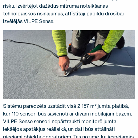
risku. Izvērtējot dažādus mitruma noteikšanas
tehnoloģiskos risinājumus, attīstītāji papildu drošībai
izvēlējās VILPE Sense.
Sistēmu paredzēts uzstādīt visā 2 157 m² jumta platībā,
kur 110 sensori būs savienoti ar divām mobilajām bāzēm.
VILPE Sense sensori nepārtraukti monitorē jumta
iekšējos apstākļus reāllaikā, un dati būs attālināti
pieejami objekta operatoriem. Tas nozīmē, ka iespējamās