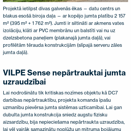
Projektā ietilpst divas galvenās ēkas — datu centrs un
blakus esošā biroja daļa — ar kopējo jumta platību 2 157
m² (395 m² + 1 762 m²). Jumti ir siltināti ar akmens vates
izolāciju, klāti ar PVC membrānu un balstīti vai nu uz
dzelzsbetona paneļiem (plakanajā jumta daļā), vai
profilētām tērauda konstrukcijām (slīpajā serveru zāles
jumta daļā).
VILPE Sense nepārtrauktai jumta
uzraudzībai
Lai nodrošinātu tik kritiskas nozīmes objektu kā DC7
darbības nepārtrauktību, projekta komanda īpašu
uzmanību pievērsa jumta sistēmas uzticamībai. Lai gan
dubulta jumta konstrukcija sniedz augstu fizisku
aizsardzību, bija nepieciešama nepārtraukta uzraudzība,
lai vēl vairāk samazinātu noplūžu un mitruma bojājumu