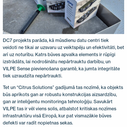
DC7 projekts parāda, kā mūsdienu datu centri tiek
veidoti ne tikai ar uzsvaru uz veiktspēju un efektivitāti, bet
arī uz noturību. Katrs būves apvalka elements ir rūpīgi
izstrādāts, lai nodrošinātu nepārtrauktu darbību, un
VILPE Sense pievienošana garantē, ka jumta integritāte
tiek uzraudzīta nepārtraukti.
Tet un “Citrus Solutions” gadījumā tas nozīmē, ka objekts
būs aprīkots gan ar robustu konstrukcijas aizsardzību,
gan ar inteliģentu monitoringa tehnoloģiju. Savukārt
VILPE tas ir vēl viens solis, atbalstot kritiskas nozīmes
infrastruktūru visā Eiropā, kur pat vismazākie būves
defekti var radīt nopietnas sekas.