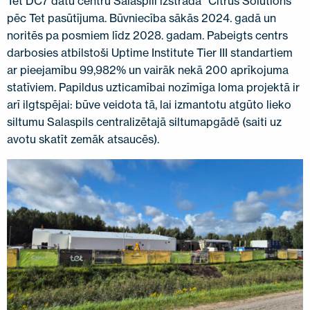
Tet DC7 datu centru Salaspilī izstrādā “Citrus Solutions”
pēc Tet pasūtījuma. Būvniecība sākās 2024. gadā un
noritēs pa posmiem līdz 2028. gadam. Pabeigts centrs
darbosies atbilstoši Uptime Institute Tier III standartiem
ar pieejamību 99,982% un vairāk nekā 200 aprīkojuma
statīviem. Papildus uzticamībai nozīmīga loma projektā ir
arī ilgtspējai: būve veidota tā, lai izmantotu atgūto lieko
siltumu Salaspils centralizētajā siltumapgādē (saiti uz
avotu skatīt zemāk atsaucēs).