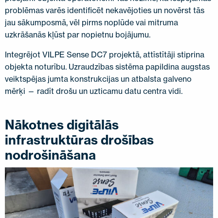
problēmas varēs identificēt nekavējoties un novērst tās
jau sākumposmā, vēl pirms noplūde vai mitruma
uzkrāšanās kļūst par nopietnu bojājumu.
Integrējot VILPE Sense DC7 projektā, attīstītāji stiprina
objekta noturību. Uzraudzības sistēma papildina augstas
veiktspējas jumta konstrukcijas un atbalsta galveno
mērķi — radīt drošu un uzticamu datu centra vidi.
Nākotnes digitālās
infrastruktūras drošības
nodrošināšana