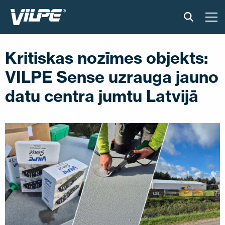
PRODUKTI
Kritiskas nozīmes objekts:
GUDRAIS JUMTS
VILPE Sense uzrauga jauno
datu centra jumtu Latvijā
RISINĀJUMI
UZSTĀDĪŠANA UN MATERIĀLI
ATSAUKSMES
RAKSTI
PAR MUMS