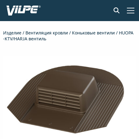
ПРОДУКЦИЯ
Изделие
/
Вентиляция кровли
/
Коньковые вентили
/ HUOPA
-KTV/HARJA вентиль
ПРИМЕНЕНИЕ
SENSE СИСТЕМА КОНТРОЛЯ ВЛАЖНОСТИ
ДОКУМЕНТЫ И МАТЕРИАЛЫ
НОВОСТИ
О КОМПАНИИ
НАЙТИ ДИЛЕРА
СВЯЖИТЕСЬ С НАМИ
EN
FI
USA
PL
SV
SV-FI
LT
LV
ET
UK
RU