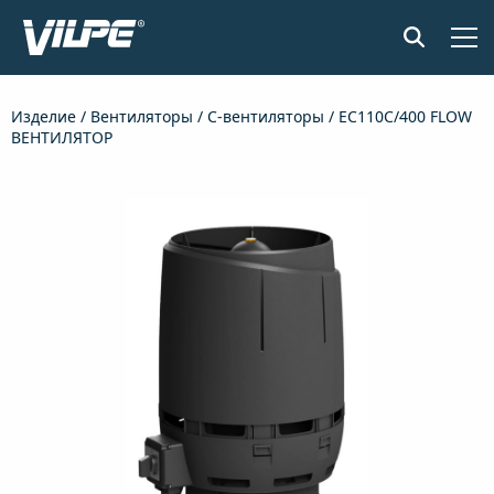
ПРОДУКЦИЯ
Изделие
/
Вентиляторы
/
C-вентиляторы
/ EC110C/400 FLOW
ВЕНТИЛЯТОР
ПРИМЕНЕНИЕ
SENSE СИСТЕМА КОНТРОЛЯ ВЛАЖНОСТИ
ДОКУМЕНТЫ И МАТЕРИАЛЫ
НОВОСТИ
О КОМПАНИИ
НАЙТИ ДИЛЕРА
СВЯЖИТЕСЬ С НАМИ
EN
FI
USA
PL
SV
SV-FI
LT
LV
ET
UK
RU