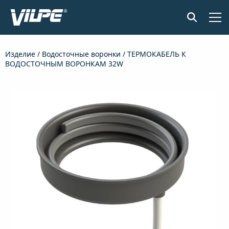
ПРОДУКЦИЯ
Изделие
/
Водосточные воронки
/ ТЕРМОКАБЕЛЬ К
ВОДОСТОЧНЫМ ВОРОНКАМ 32W
ПРИМЕНЕНИЕ
SENSE СИСТЕМА КОНТРОЛЯ ВЛАЖНОСТИ
ДОКУМЕНТЫ И МАТЕРИАЛЫ
НОВОСТИ
О КОМПАНИИ
НАЙТИ ДИЛЕРА
СВЯЖИТЕСЬ С НАМИ
EN
FI
USA
PL
SV
SV-FI
LT
LV
ET
UK
RU