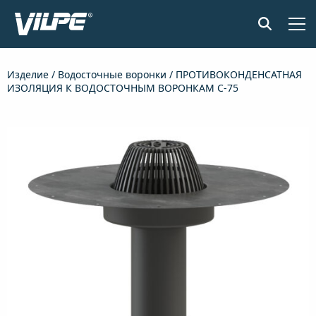
ПРОДУКЦИЯ
Изделие
/
Водосточные воронки
/ ПРОТИВОКОНДЕНСАТНАЯ
ИЗОЛЯЦИЯ К ВОДОСТОЧНЫМ ВОРОНКАМ С-75
ПРИМЕНЕНИЕ
SENSE СИСТЕМА КОНТРОЛЯ ВЛАЖНОСТИ
ДОКУМЕНТЫ И МАТЕРИАЛЫ
НОВОСТИ
О КОМПАНИИ
НАЙТИ ДИЛЕРА
СВЯЖИТЕСЬ С НАМИ
EN
FI
USA
PL
SV
SV-FI
LT
LV
ET
UK
RU