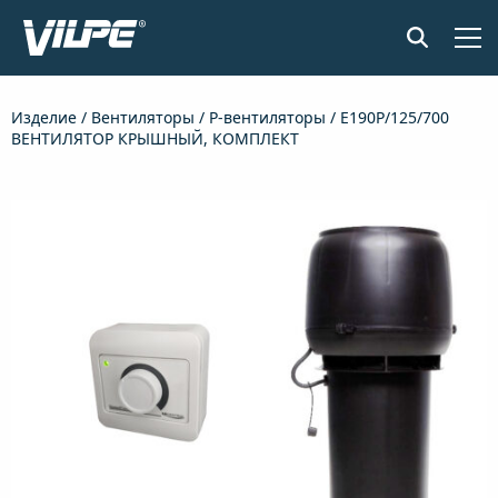
ПРОДУКЦИЯ
Изделие
/
Вентиляторы
/
P-вентиляторы
/ Е190Р/125/700
ВЕНТИЛЯТОР КРЫШНЫЙ, КОМПЛЕКТ
ПРИМЕНЕНИЕ
SENSE СИСТЕМА КОНТРОЛЯ ВЛАЖНОСТИ
ДОКУМЕНТЫ И МАТЕРИАЛЫ
НОВОСТИ
О КОМПАНИИ
НАЙТИ ДИЛЕРА
СВЯЖИТЕСЬ С НАМИ
EN
FI
USA
PL
SV
SV-FI
LT
LV
ET
UK
RU