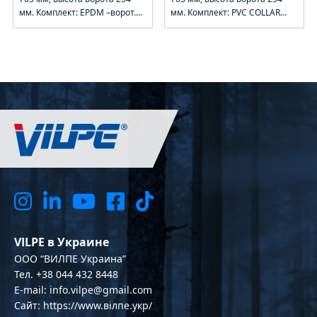
мм. Комплект: EPDM –ворот.
мм. Комплект: PVC COLLAR
Устанавливается при
ворот. Устанавливается при
монтаже и на готовую
монтаже и на готовую
кровлю.
кровлю.
VILPE в Украине
OOO “ВИЛПЕ Украина”
Тел. +38 044 432 8448
E-mail: info.vilpe@gmail.com
Сайт: https://www.вілпе.укр/