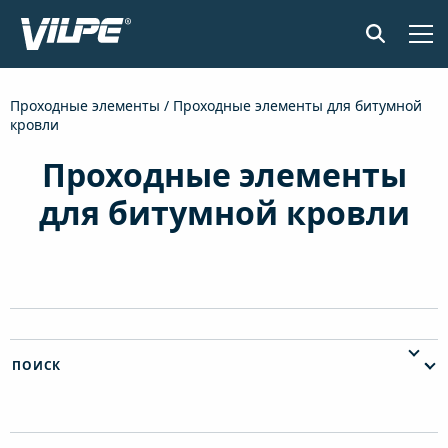
ПРОДУКЦИЯ
Проходные элементы
/ Проходные элементы для битумной
кровли
ПРИМЕНЕНИЕ
Проходные элементы
SENSE СИСТЕМА КОНТРОЛЯ ВЛАЖНОСТИ
для битумной кровли
ДОКУМЕНТЫ И МАТЕРИАЛЫ
НОВОСТИ
О КОМПАНИИ
ПОИСК
НАЙТИ ДИЛЕРА
СВЯЖИТЕСЬ С НАМИ
EN
FI
USA
PL
SV
SV-FI
LT
LV
ET
UK
RU