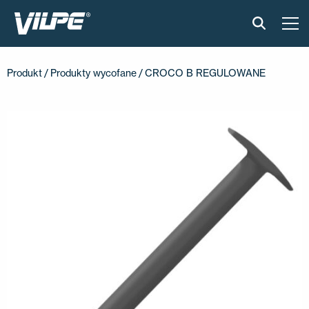
PRODUKTY
Produkt
/
Produkty wycofane
/ CROCO B REGULOWANE
VILPE SENSE
CICHA KUCHNIA
ROZWIĄZANIA
KATALOGI I INSTRUKCJE
AKTUALNOŚCI
O FIRMIE