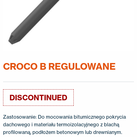
KONTAKT
EN
FI
USA
PL
SV
SV-FI
LT
LV
ET
UK
RU
CROCO B REGULOWANE
DISCONTINUED
Zastosowanie: Do mocowania bitumicznego pokrycia
dachowego i materiału termoizolacyjnego z blachą
profilowaną, podłożem betonowym lub drewnianym.