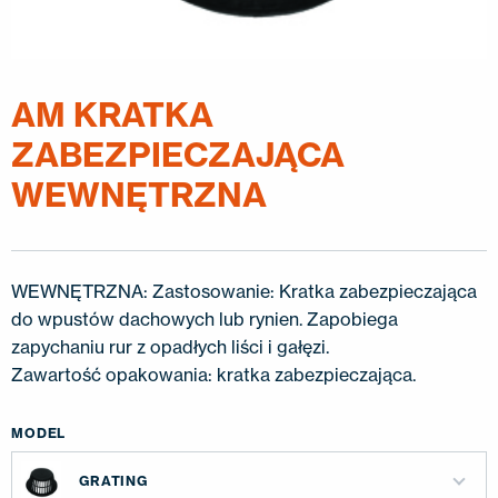
KONTAKT
EN
FI
USA
PL
SV
SV-FI
LT
LV
ET
UK
RU
AM KRATKA
ZABEZPIECZAJĄCA
WEWNĘTRZNA
WEWNĘTRZNA: Zastosowanie: Kratka zabezpieczająca
do wpustów dachowych lub rynien. Zapobiega
zapychaniu rur z opadłych liści i gałęzi.
Zawartość opakowania: kratka zabezpieczająca.
MODEL
GRATING