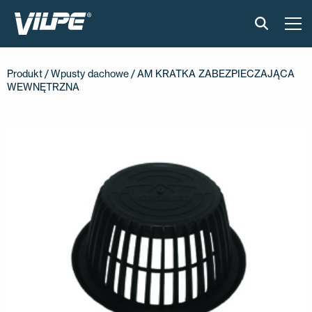
PRODUKTY
Produkt
/
Wpusty dachowe
/ AM KRATKA ZABEZPIECZAJĄCA
WEWNĘTRZNA
VILPE SENSE
CICHA KUCHNIA
ROZWIĄZANIA
KATALOGI I INSTRUKCJE
AKTUALNOŚCI
O FIRMIE