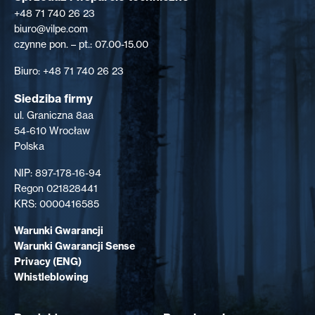
+48 71 740 26 23
biuro@vilpe.com
czynne pon. – pt.: 07.00-15.00
Biuro: +48 71 740 26 23
Siedziba firmy
ul. Graniczna 8aa
54-610 Wrocław
Polska
NIP: 897-178-16-94
Regon 021828441
KRS: 0000416585
Warunki Gwarancji
Warunki Gwarancji Sense
Privacy (ENG)
Whistleblowing