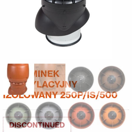
KONTAKT
EN
FI
USA
PL
SV
SV-FI
LT
LV
ET
UK
RU
XL KOMINEK
WENTYLACYJNY
IZOLOWANY 250P/IS/500
DISCONTINUED