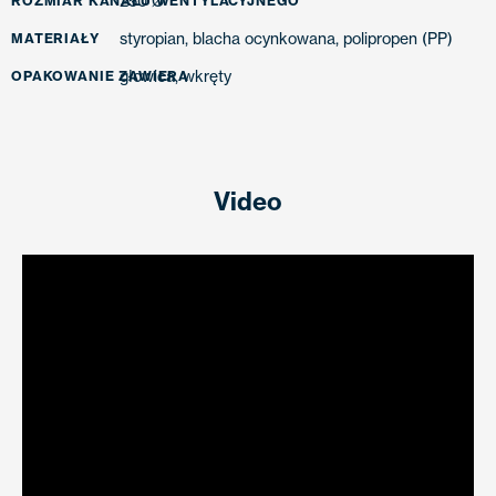
250 Ø
ROZMIAR KANAŁU WENTYLACYJNEGO
styropian, blacha ocynkowana, polipropen (PP)
MATERIAŁY
głowica, wkręty
OPAKOWANIE ZAWIERA
Video