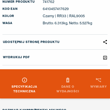
741762
NUMER PRODUKTU
6410457417629
KOD EAN
Czarny | RR33 | RAL9005
KOLOR
Brutto: 6.313kg, Netto: 5.527kg
WAGA
UDOSTĘPNIJ STRONĘ PRODUKTU
WYDRUKUJ PDF
SPECYFIKACJA
DANE O
WYMIARY
TECHNICZNA
WYDAJNOŚCI