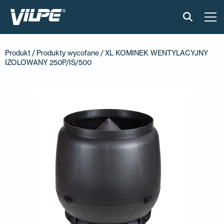
PRODUKTY
Produkt
/
Produkty wycofane
/ XL KOMINEK WENTYLACYJNY
IZOLOWANY 250P/IS/500
VILPE SENSE
CICHA KUCHNIA
ROZWIĄZANIA
KATALOGI I INSTRUKCJE
AKTUALNOŚCI
O FIRMIE