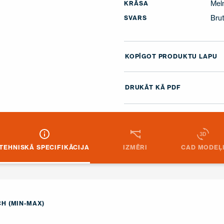
Mel
KRĀSA
Brut
SVARS
KOPĪGOT PRODUKTU LAPU
DRUKĀT KĀ PDF
TEHNISKĀ SPECIFIKĀCIJA
IZMĒRI
CAD MODEĻ
H (MIN-MAX)