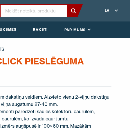
LV
AUKSMES
RAKSTI
PAR MUMS
TS
 CLICK PIESLĒGUMA
em dakstiņu veidiem. Aizvieto vienu 2-viļņu dakstiņu
 viļņa augstumu 27-40 mm.
ementi paredzēti saules kolektoru caurulēm,
 caurulēm, ko izvada caur jumtu.
is izmērs augšpusē ir 100×60 mm. Mazākām