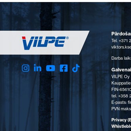
Pārdošan
Tel. +371
viktors.k
Darba laik
Galvenai
VILPE Oy
Kauppatie
FIN-65610
tel. +358
E-pasts: 
PVN maksā
Privacy (
Whistleb