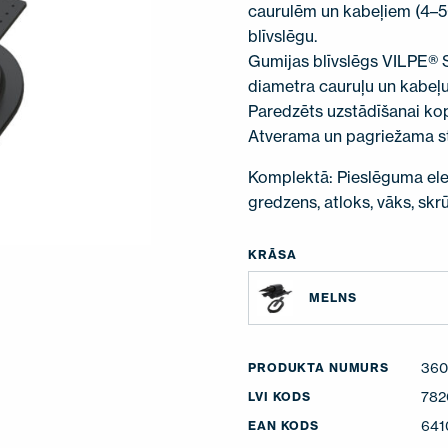
caurulēm un kabeļiem (4–
blīvslēgu.
Gumijas blīvslēgs VILPE®
diametra cauruļu un kabeļu
Paredzēts uzstādīšanai ko
Atverama un pagriežama st
Komplektā: Pieslēguma elem
gredzens, atloks, vāks, skr
KRĀSA
MELNS
360
PRODUKTA NUMURS
782
LVI KODS
641
EAN KODS