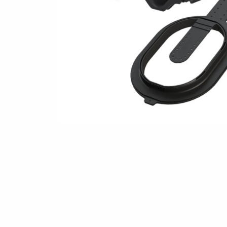
SAZINIETIES AR MUMS
EN
FI
USA
PL
SV
SV-FI
LT
LV
ET
UK
RU