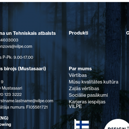
Produkti
a un Tehniskais atbalsts
 24603003
senzovs@vilpe.com
s P-Pk: 9.00-17.00
s birojs (Mustasaari)
Par mums
Vērtības
Mūsu kvalitātes kultūra
 9
 Mustasaari
Zaļās vērtības
 20 123 3222
Sociālie pasākumi
firstname.lastname@vilpe.com
Karjeras iespējas
VILPE
tāja numurs: FI05581721
ENG)
lowing