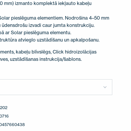
50 mm) izmanto komplektā iekļauto kabeļu
 Solar pieslēguma elementiem. Nodrošina 4–50 mm
 ūdensdrošu izvadi caur jumta konstrukciju.
pā ar Solar pieslēguma elementu.
ruktūra atvieglo uzstādīšanu un apkalpošanu.
ents, kabeļu blīvslēgs, Click hidroizolācijas
ūves, uzstādīšanas instrukcija/šablons.
202
0716
0457660438