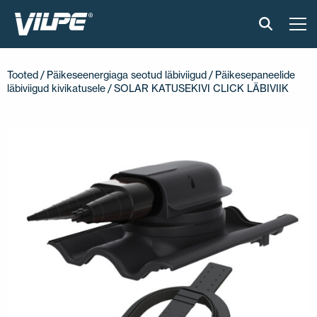
TOOTED
Tooted
/
Päikeseenergiaga seotud läbiviigud
/
Päikesepaneelide
läbiviigud kivikatusele
/ SOLAR KATUSEKIVI CLICK LÄBIVIIK
VILPE SENSE
PAIGALDUS JA MATERJALID
AKTUAALNE
VÕTA MEIEGA ÜHENDUST
EN
FI
USA
PL
SV
SV-FI
LT
LV
ET
UK
RU