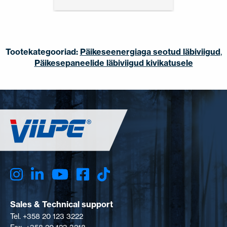
Tootekategooriad:
Päikeseenergiaga seotud läbiviigud
,
Päikesepaneelide läbiviigud kivikatusele
Sales & Technical support
Tel. +358 20 123 3222