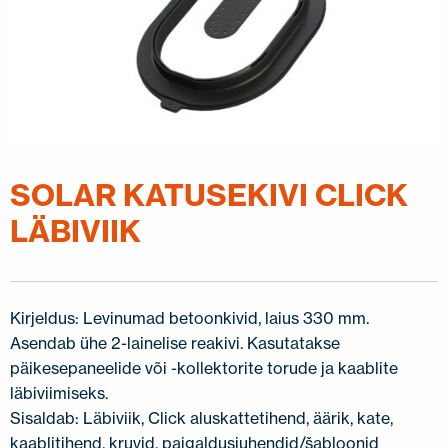
SOLAR KATUSEKIVI CLICK
LÄBIVIIK
Kirjeldus: Levinumad betoonkivid, laius 330 mm.
Asendab ühe 2-lainelise reakivi. Kasutatakse
päikesepaneelide või -kollektorite torude ja kaablite
läbiviimiseks.
Sisaldab: Läbiviik, Click aluskattetihend, äärik, kate,
kaablitihend, kruvid, paigaldusjuhendid/šabloonid