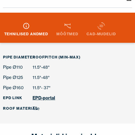
TEHNILISED ANDMED
MÕÕTMED
CAD-MUDELID
PIPE DIAMETER
ROOFPITCH (MIN-MAX)
Pipe Ø110
11.5°-48°
Pipe Ø125
11.5°-48°
Pipe Ø160
11.5°- 37°
EPD-portal
EPD LINK
Tile
ROOF MATERIAL