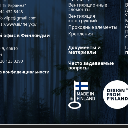
Вентиляционные
В
ПЕ Украина”
элементы
д
044 432 8448
с
Вентиляция
nfo.vilpe@gmail.com
конструкций
ps://www.вілпе.укр/
Проходные элементы
Крепления
й офис в Финляндии
с
Документы и
Г
 9, 65610
материалы
ri
 20 123 3290
Часто задаваемые
вопросы
а конфиденциальности