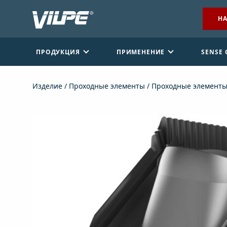
НА
ПРОДУКЦИЯ
ПРИМЕНЕНИЕ
SENSE
Изделие
/
Проходные элементы
/
Проходные элементы
НАЙТИ ДИЛЕРА
СВЯЖИТЕСЬ С НАМИ
EN
FI
USA
PL
SV
SV-FI
LT
LV
ET
UK
RU