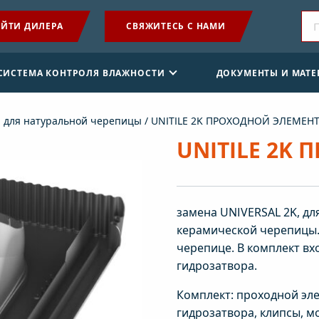
ЙТИ ДИЛЕРА
СВЯЖИТЕСЬ С НАМИ
ПРОДУКЦИЯ
 СИСТЕМА КОНТРОЛЯ ВЛАЖНОСТИ
ДОКУМЕНТЫ И МАТ
ПРИМЕНЕНИЕ
 для натуральной черепицы
/ UNITILE 2K ПРОХОДНОЙ ЭЛЕМЕН
SENSE СИСТЕМА КОНТРОЛЯ ВЛАЖНОСТИ
UNITILE 2K
ДОКУМЕНТЫ И МАТЕРИАЛЫ
замена UNIVERSAL 2K, дл
НОВОСТИ
керамической черепицы. 
черепице. В комплект в
О КОМПАНИИ
гидрозатвора.
Комплект: проходной эле
гидрозатвора, клипсы, м