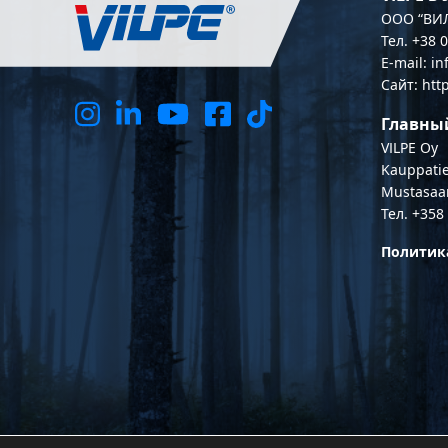
OOO “ВИЛ
Тел. +38 
E-mail: i
Сайт: htt
Главны
VILPE Oy
Kauppatie
Mustasaa
Тел. +358
Политик