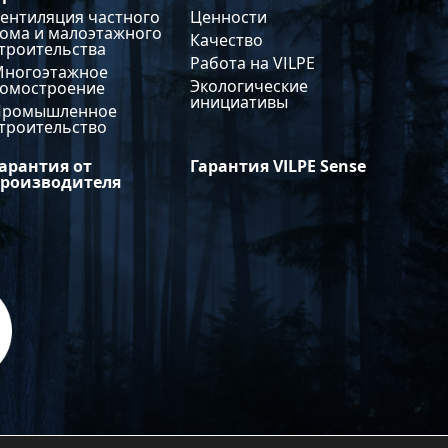
ентиляция частного
Ценности
ома и малоэтажного
Качество
троительства
Работа на VILPE
Многоэтажное
Экологические
домостроение
инициативы
Промышленное
троительство
арантия от
Гарантия VILPE Sense
производителя