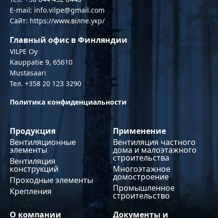
E-mail: info.vilpe@gmail.com
Сайт: https://www.вілпе.укр/
Главный офис в Финляндии
VILPE Oy
Kauppatie 9, 65610
Mustasaari
Тел. +358 20 123 3290
Политика конфиденциальности
Продукция
Применение
Вентиляционные
Вентиляция частного
элементы
дома и малоэтажного
строительства
Вентиляция
конструкций
Многоэтажное
домостроение
Проходные элементы
Промышленное
Крепления
строительство
О компании
Документы и