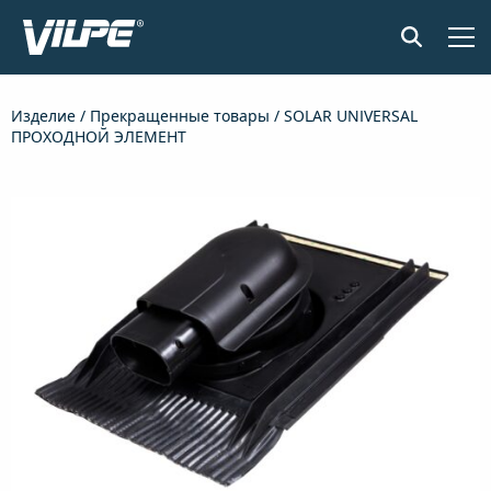
ПРОДУКЦИЯ
Изделие
/
Прекращенные товары
/ SOLAR UNIVERSAL
ПРОХОДНОЙ ЭЛЕМЕНТ
ПРИМЕНЕНИЕ
SENSE СИСТЕМА КОНТРОЛЯ ВЛАЖНОСТИ
ДОКУМЕНТЫ И МАТЕРИАЛЫ
НОВОСТИ
О КОМПАНИИ
НАЙТИ ДИЛЕРА
СВЯЖИТЕСЬ С НАМИ
EN
FI
USA
PL
SV
SV-FI
LT
LV
ET
UK
RU