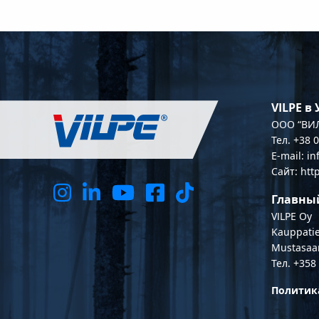
VILPE в
OOO “ВИЛ
Тел. +38 
E-mail: i
Сайт: htt
Главны
VILPE Oy
Kauppatie
Mustasaa
Тел. +358
Политик