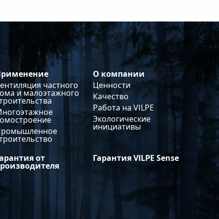
Применение
О компании
ентиляция частного
Ценности
ома и малоэтажного
Качество
троительства
Работа на VILPE
Многоэтажное
Экологические
домостроение
инициативы
Промышленное
троительство
арантия от
Гарантия VILPE Sense
производителя