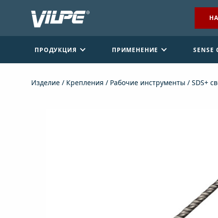
НА
ПРОДУКЦИЯ
ПРИМЕНЕНИЕ
SENSE
Изделие
/
Крепления
/
Рабочие инструменты
/ SDS+ с
НАЙТИ ДИЛЕРА
СВЯЖИТЕСЬ С НАМИ
EN
FI
USA
PL
SV
SV-FI
LT
LV
ET
UK
RU