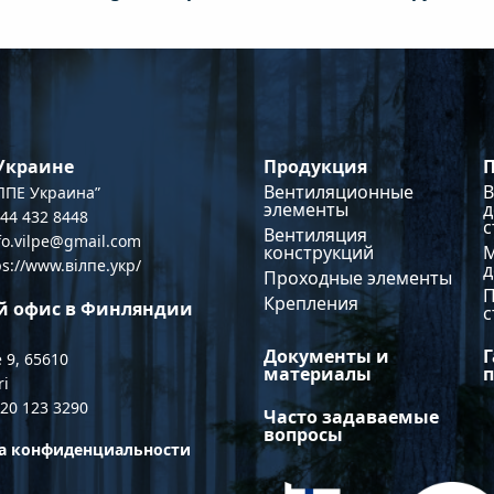
Продукция
 Украине
Вентиляционные
В
ПЕ Украина”
элементы
д
044 432 8448
с
Вентиляция
nfo.vilpe@gmail.com
конструкций
ps://www.вілпе.укр/
Проходные элементы
Крепления
й офис в Финляндии
с
Документы и
Г
 9, 65610
материалы
ri
 20 123 3290
Часто задаваемые
вопросы
а конфиденциальности