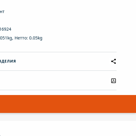
нт
16924
.051kg, Нетто: 0.05kg
ЗДЕЛИЯ
ы