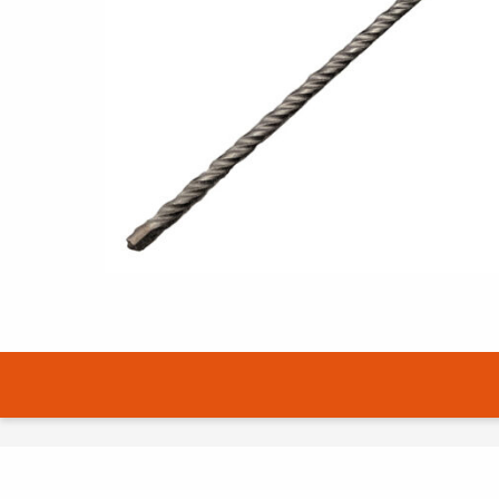
SAZINIETIES AR MUMS
EN
FI
USA
PL
SV
SV-FI
LT
LV
ET
UK
RU