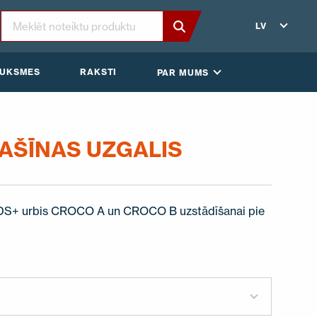
LV
AUKSMES
RAKSTI
PAR MUMS
AŠĪNAS UZGALIS
SDS+ urbis CROCO A un CROCO B uzstādīšanai pie