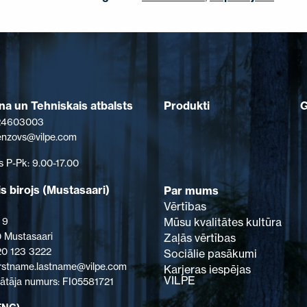
Produkti
a un Tehniskais atbalsts
 24603003
senzovs@vilpe.com
s P-Pk: 9.00-17.00
s birojs (Mustasaari)
Par mums
Vērtības
Mūsu kvalitātes kultūra
 9
 Mustasaari
Zaļās vērtības
 20 123 3222
Sociālie pasākumi
firstname.lastname@vilpe.com
Karjeras iespējas
VILPE
tāja numurs: FI05581721