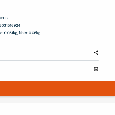
5206
6031516924
o: 0.051kg, Neto: 0.05kg