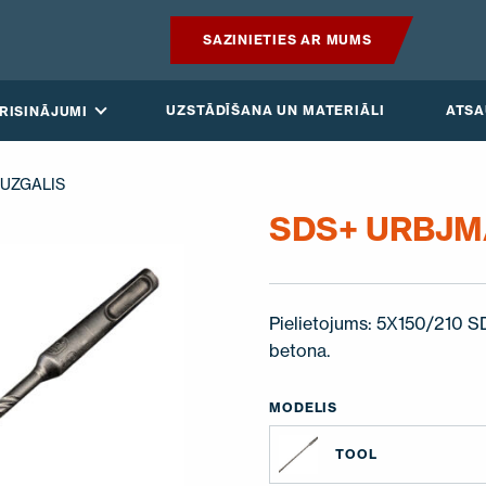
SAZINIETIES AR MUMS
PRODUKTI
UZSTĀDĪŠANA UN MATERIĀLI
ATS
RISINĀJUMI
GUDRAIS JUMTS
 UZGALIS
RISINĀJUMI
SDS+ URBJM
UZSTĀDĪŠANA UN MATERIĀLI
Pielietojums: 5Х150/210 
ATSAUKSMES
betona.
RAKSTI
MODELIS
PAR MUMS
TOOL