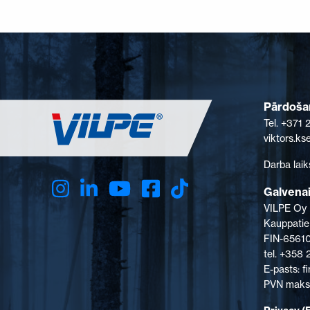
Pārdošan
Tel. +371
viktors.k
Darba laik
Galvenai
VILPE Oy
Kauppatie
FIN-65610
tel. +358
E-pasts: 
PVN maksā