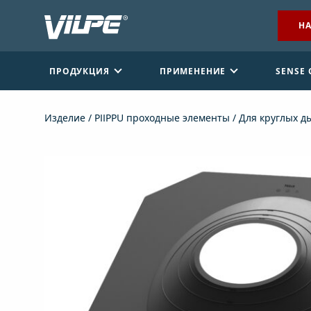
НА
ПРОДУКЦИЯ
ПРИМЕНЕНИЕ
SENSE
Изделие
/
PIIPPU проходные элементы
/
Для круглых д
НАЙТИ ДИЛЕРА
СВЯЖИТЕСЬ С НАМИ
EN
FI
USA
PL
SV
SV-FI
LT
LV
ET
UK
RU