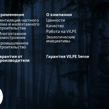
Применение
О компании
ентиляция частного
Ценности
ома и малоэтажного
Качество
троительства
Работа на VILPE
Многоэтажное
Экологические
домостроение
инициативы
Промышленное
троительство
арантия от
Гарантия VILPE Sense
производителя