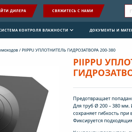
ЙТИ ДИЛЕРА
СВЯЖИТЕСЬ С НАМИ
ПРОДУКЦИЯ
 СИСТЕМА КОНТРОЛЯ ВЛАЖНОСТИ
ДОКУМЕНТЫ И МАТ
ПРИМЕНЕНИЕ
ымоходов
/ PIIPPU УПЛОТНИТЕЛЬ ГИДРОЗАТВОРА 200-380
SENSE СИСТЕМА КОНТРОЛЯ ВЛАЖНОСТИ
PIIPPU УПЛ
ГИДРОЗАТВО
ДОКУМЕНТЫ И МАТЕРИАЛЫ
НОВОСТИ
Предотвращает попадани
О КОМПАНИИ
Для труб Ø 200 – 380 мм.
сохраняет гибкость при 
Фиксируется подходящим