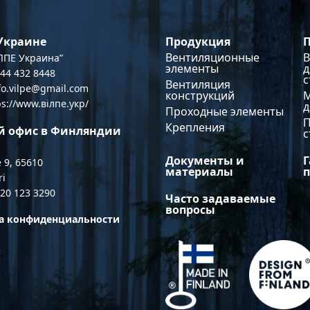
Продукция
 Украине
Вентиляционные
В
ПЕ Украина”
элементы
д
044 432 8448
с
Вентиляция
nfo.vilpe@gmail.com
конструкций
ps://www.вілпе.укр/
Проходные элементы
Крепления
й офис в Финляндии
с
Документы и
Г
 9, 65610
материалы
ri
 20 123 3290
Часто задаваемые
вопросы
а конфиденциальности