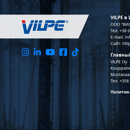
VILPE в
OOO “ВИЛ
Тел. +38 
E-mail: i
Сайт: htt
Главны
VILPE Oy
Kauppatie
Mustasaa
Тел. +358
Политик