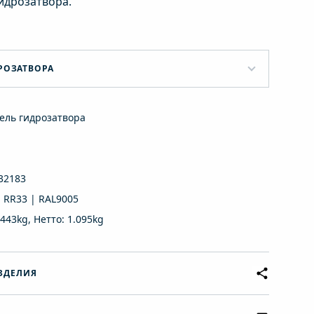
идрозатвора.
РОЗАТВОРА
ель гидрозатвора
32183
 RR33 | RAL9005
.443kg, Нетто: 1.095kg
ЗДЕЛИЯ