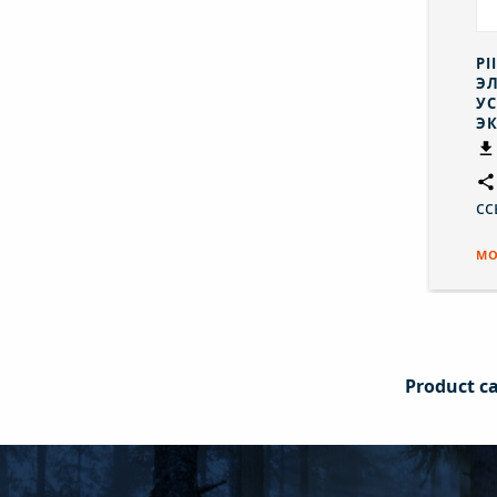
PI
ЭЛ
УС
Э
сс
МО
Product ca