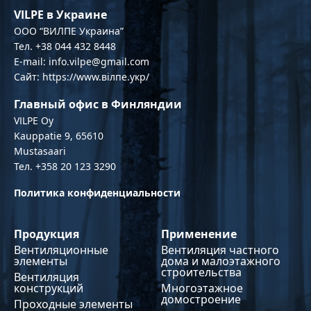
VILPE в Украине
OOO “ВИЛПЕ Украина”
Тел. +38 044 432 8448
E-mail: info.vilpe@gmail.com
Сайт: https://www.вілпе.укр/
Главный офис в Финляндии
VILPE Oy
Kauppatie 9, 65610
Mustasaari
Тел. +358 20 123 3290
Политика конфиденциальности
Продукция
Применение
Вентиляционные
Вентиляция частного
элементы
дома и малоэтажного
строительства
Вентиляция
конструкций
Многоэтажное
домостроение
Проходные элементы