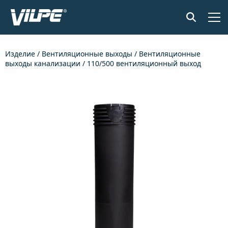
ПРОДУКЦИЯ
Изделие
/
Вентиляционные выходы
/
Вентиляционные
выходы канализации
/ 110/500 вентиляционный выход
ПРИМЕНЕНИЕ
SENSE СИСТЕМА КОНТРОЛЯ ВЛАЖНОСТИ
ДОКУМЕНТЫ И МАТЕРИАЛЫ
НОВОСТИ
О КОМПАНИИ
НАЙТИ ДИЛЕРА
СВЯЖИТЕСЬ С НАМИ
EN
FI
USA
PL
SV
SV-FI
LT
LV
ET
UK
RU