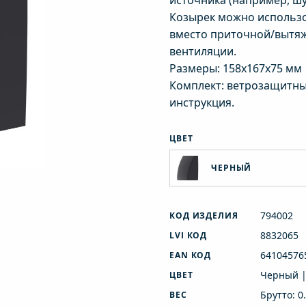
источника (например, шу
Козырек можно использо
вместо приточной/вытяж
вентиляции.
Размеры: 158х167х75 мм
Комплект: ветрозащитны
инструкция.
ЦВЕТ
ЧЕРНЫЙ
794002
КОД ИЗДЕЛИЯ
8832065
LVI КОД
64104576
EAN КОД
Черный |
ЦВЕТ
Брутто: 0
ВЕС