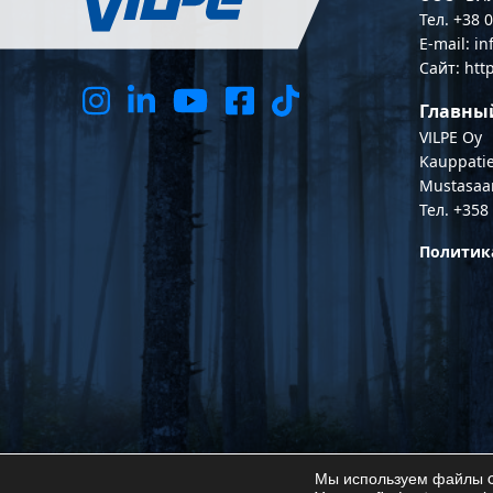
Тел. +38 
E-mail: i
Сайт: htt
Главны
VILPE Oy
Kauppatie
Mustasaa
Тел. +358
Политик
Мы используем файлы co