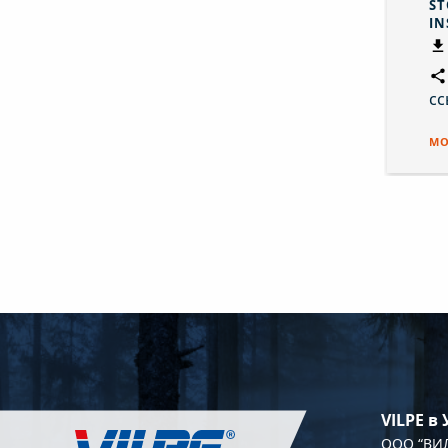
ST
IN
сс
МО
VILPE в
OOO “ВИЛ