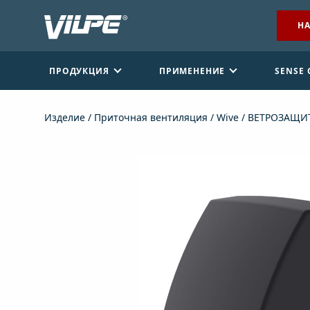
НА
ПРОДУКЦИЯ
ПРИМЕНЕНИЕ
SENSE
Изделие
/
Приточная вентиляция
/
Wive
/ ВЕТРОЗАЩИ
НАЙТИ ДИЛЕРА
СВЯЖИТЕСЬ С НАМИ
EN
FI
USA
PL
SV
SV-FI
LT
LV
ET
UK
RU