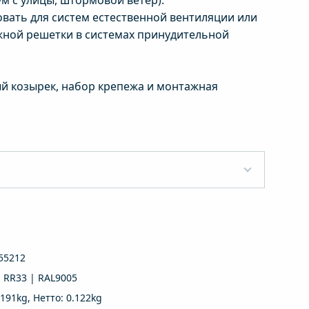
м с улицы, штормовой ветер).
вать для систем естественной вентиляции или
ной решетки в системах принудительной
й козырек, набор крепежа и монтажная
55212
 RR33 | RAL9005
.191kg, Нетто: 0.122kg