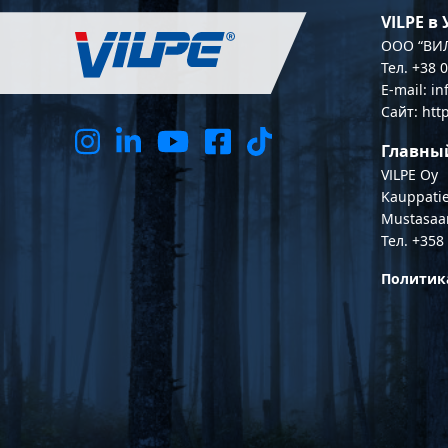
VILPE в
OOO “ВИЛ
Тел. +38 
E-mail: i
Сайт: htt
Главны
VILPE Oy
Kauppatie
Mustasaa
Тел. +358
Политик