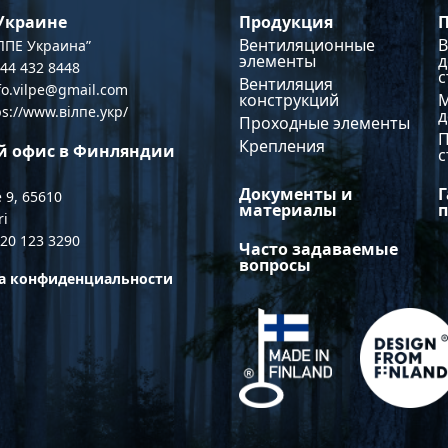
Продукция
 Украине
Вентиляционные
В
ПЕ Украина”
элементы
д
044 432 8448
с
Вентиляция
nfo.vilpe@gmail.com
конструкций
ps://www.вілпе.укр/
Проходные элементы
Крепления
й офис в Финляндии
с
Документы и
Г
 9, 65610
материалы
ri
 20 123 3290
Часто задаваемые
вопросы
а конфиденциальности