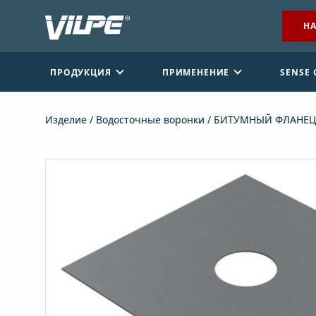
НА
ПРОДУКЦИЯ
ПРИМЕНЕНИЕ
SENSE
Изделие
/
Водосточные воронки
/ БИТУМНЫЙ ФЛАНЕЦ
НАЙТИ ДИЛЕРА
СВЯЖИТЕСЬ С НАМИ
EN
FI
USA
PL
SV
SV-FI
LT
LV
ET
UK
RU