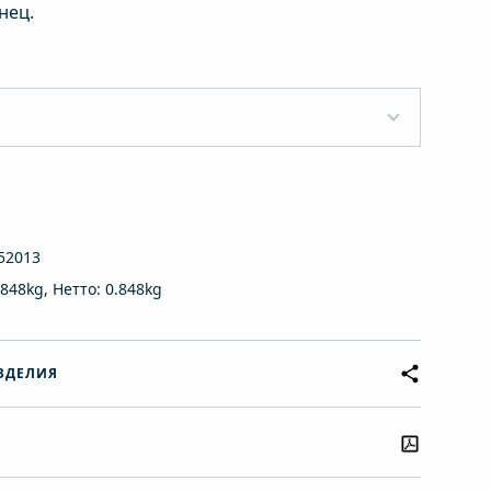
нец.
m
52013
.848kg, Нетто: 0.848kg
ЗДЕЛИЯ