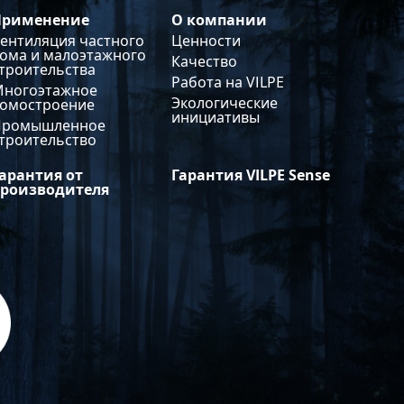
Применение
О компании
ентиляция частного
Ценности
ома и малоэтажного
Качество
троительства
Работа на VILPE
Многоэтажное
Экологические
домостроение
инициативы
Промышленное
троительство
арантия от
Гарантия VILPE Sense
производителя