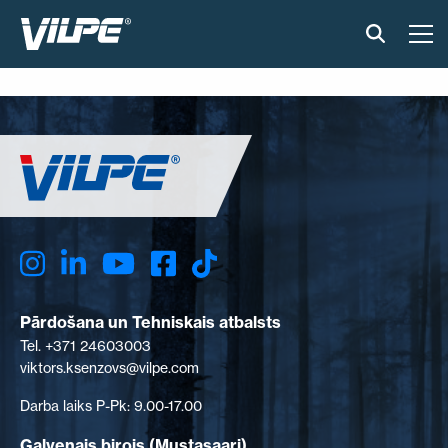
PRODUKTI
GUDRAIS JUMTS
RISINĀJUMI
UZSTĀDĪŠANA UN MATERIĀLI
ATSAUKSMES
Pārdošana un Tehniskais atbalsts
Tel. +371 24603003
RAKSTI
viktors.ksenzovs@vilpe.com
Darba laiks P-Pk: 9.00-17.00
PAR MUMS
Galvenais birojs (Mustasaari)