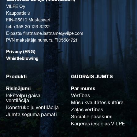
SAZINIETIES AR MUMS
VILPE Oy
Kauppatie 9
EN
FI
USA
PL
SV
SV-FI
LT
LV
ET
UK
RU
FIN-65610 Mustasaari
tel. +358 20 123 3222
E-pasts: firstname.lastname@vilpe.com
PVN maksātāja numurs: FI05581721
Privacy (ENG)
Whistleblowing
Produkti
GUDRAIS JUMTS
Risinājumi
Par mums
Iekštelpu gaisa
Vērtības
ventilācija
Mūsu kvalitātes kultūra
Konstrukciju ventilācija
Zaļās vērtības
Jumta seguma pamati
Sociālie pasākumi
Karjeras iespējas VILPE