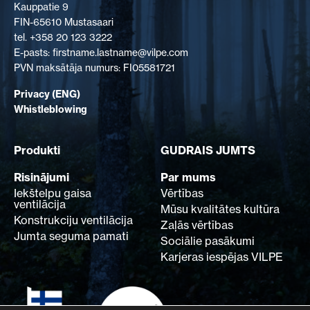
Kauppatie 9
FIN-65610 Mustasaari
tel. +358 20 123 3222
E-pasts: firstname.lastname@vilpe.com
PVN maksātāja numurs: FI05581721
Privacy (ENG)
Whistleblowing
Produkti
GUDRAIS JUMTS
Risinājumi
Par mums
Iekštelpu gaisa
Vērtības
ventilācija
Mūsu kvalitātes kultūra
Konstrukciju ventilācija
Zaļās vērtības
Jumta seguma pamati
Sociālie pasākumi
Karjeras iespējas VILPE