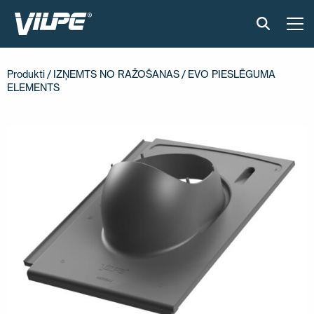
PRODUKTI
Produkti
/
IZŅEMTS NO RAŽOŠANAS
/ EVO PIESLĒGUMA
ELEMENTS
GUDRAIS JUMTS
RISINĀJUMI
UZSTĀDĪŠANA UN MATERIĀLI
ATSAUKSMES
RAKSTI
PAR MUMS