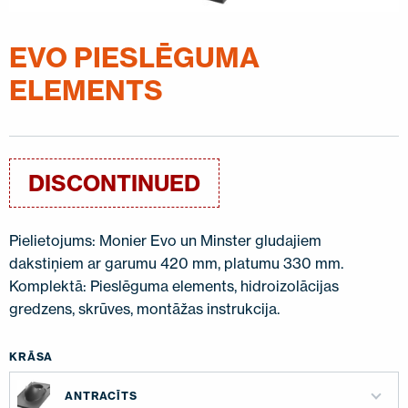
SAZINIETIES AR MUMS
EN
FI
USA
PL
SV
SV-FI
LT
LV
ET
UK
RU
EVO PIESLĒGUMA
ELEMENTS
DISCONTINUED
Pielietojums: Monier Evo un Minster gludajiem
dakstiņiem ar garumu 420 mm, platumu 330 mm.
Komplektā: Pieslēguma elements, hidroizolācijas
gredzens, skrūves, montāžas instrukcija.
KRĀSA
ANTRACĪTS