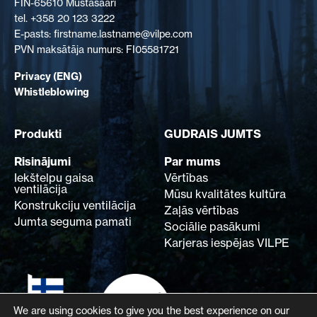
FIN-65610 Mustasaari
tel. +358 20 123 3222
E-pasts: firstname.lastname@vilpe.com
PVN maksātāja numurs: FI05581721
Privacy (ENG)
Whistleblowing
Produkti
GUDRAIS JUMTS
Risinājumi
Par mums
Iekštelpu gaisa
Vērtības
ventilācija
Mūsu kvalitātes kultūra
Konstrukciju ventilācija
Zaļās vērtības
Jumta seguma pamati
Sociālie pasākumi
Karjeras iespējas VILPE
We are using cookies to give you the best experience on our