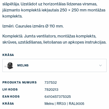
slāpētāja. Uzstādot uz horizontālas līdzenas virsmas,
jāizmanto komplektā iekļautais 250 × 250 mm montāžas
komplekts.
Izmēri: Caurules izmērs Ø 110 mm.
Komplektā: Jumta ventilators, montāžas komplekts,
skrūves, uzstādīšanas, lietošanas un apkopes instrukcijas.
KRĀSA
MELNS
737532
PRODUKTA NUMURS
7820213
LVI KODS
6410457375325
EAN KODS
Melns | RR33 | RAL9005
KRĀSA