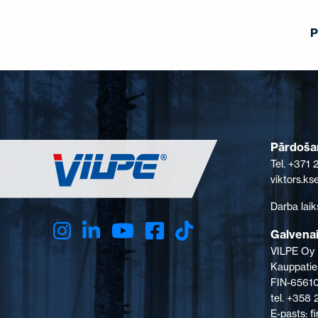
P
Pārdošan
Tel. +371
viktors.k
Darba laik
Galvenai
VILPE Oy
Kauppatie
FIN-65610
tel. +358
E-pasts: 