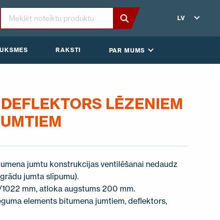
LV
AUKSMES
RAKSTI
PAR MUMS
W DEFLEKTORS LĒZENIEM
JUMTIEM
itumena jumtu konstrukcijas ventilēšanai nedaudz
 grādu jumta slīpumu).
8/1022 mm, atloka augstums 200 mm.
ēguma elements bitumena jumtiem, deflektors,