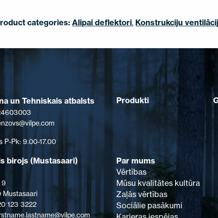
roduct categories:
Alipai deflektori
,
Konstrukciju ventilāci
Produkti
a un Tehniskais atbalsts
 24603003
senzovs@vilpe.com
s P-Pk: 9.00-17.00
s birojs (Mustasaari)
Par mums
Vērtības
Mūsu kvalitātes kultūra
 9
 Mustasaari
Zaļās vērtības
 20 123 3222
Sociālie pasākumi
firstname.lastname@vilpe.com
Karjeras iespējas