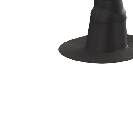
SAZINIETIES AR MUMS
EN
FI
USA
PL
SV
SV-FI
LT
LV
ET
UK
RU