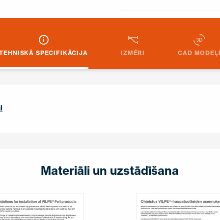
TEHNISKĀ SPECIFIKĀCIJA
IZMĒRI
CAD MODEĻ
l
Materiāli un uzstādīšana