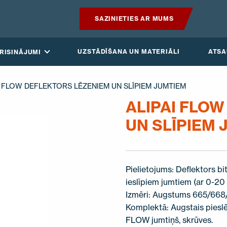
SAZINIETIES AR MUMS
PRODUKTI
UZSTĀDĪŠANA UN MATERIĀLI
ATS
RISINĀJUMI
GUDRAIS JUMTS
I FLOW DEFLEKTORS LĒZENIEM UN SLĪPIEM JUMTIEM
RISINĀJUMI
ALIPAI FLO
UN SLĪPIEM 
UZSTĀDĪŠANA UN MATERIĀLI
ATSAUKSMES
Pielietojums: Deflektors b
RAKSTI
ieslīpiem jumtiem (ar 0-20
Izmēri: Augstums 665/66
PAR MUMS
Komplektā: Augstais piesl
FLOW jumtiņš, skrūves.