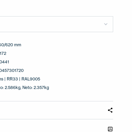
60/620 mm
172
0441
0457301720
ns | RR33 | RAL9005
o: 2.586kg, Neto: 2.357kg