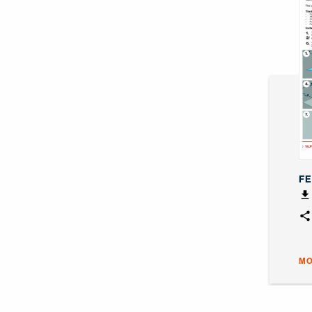
FE
MO