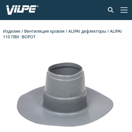
ПРОДУКЦИЯ
Изделие
/
Вентиляция кровли
/
ALIPAI дефлекторы
/ ALIPAI
110 ПВХ -ВОРОТ
ПРИМЕНЕНИЕ
SENSE СИСТЕМА КОНТРОЛЯ ВЛАЖНОСТИ
ДОКУМЕНТЫ И МАТЕРИАЛЫ
НОВОСТИ
О КОМПАНИИ
НАЙТИ ДИЛЕРА
СВЯЖИТЕСЬ С НАМИ
EN
FI
USA
PL
SV
SV-FI
LT
LV
ET
UK
RU