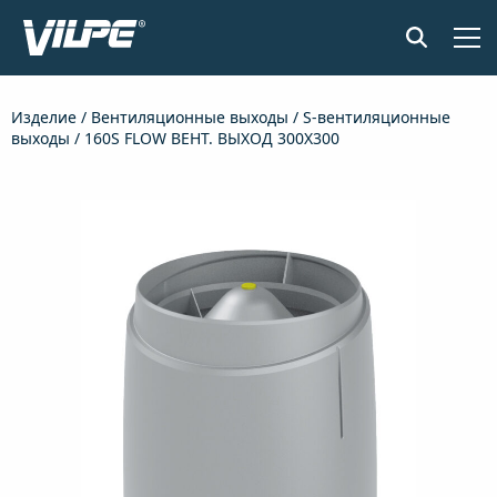
ПРОДУКЦИЯ
Изделие
/
Вентиляционные выходы
/
S-вентиляционные
выходы
/ 160S FLOW ВЕНТ. ВЫХОД 300X300
ПРИМЕНЕНИЕ
SENSE СИСТЕМА КОНТРОЛЯ ВЛАЖНОСТИ
ДОКУМЕНТЫ И МАТЕРИАЛЫ
НОВОСТИ
О КОМПАНИИ
НАЙТИ ДИЛЕРА
СВЯЖИТЕСЬ С НАМИ
EN
FI
USA
PL
SV
SV-FI
LT
LV
ET
UK
RU