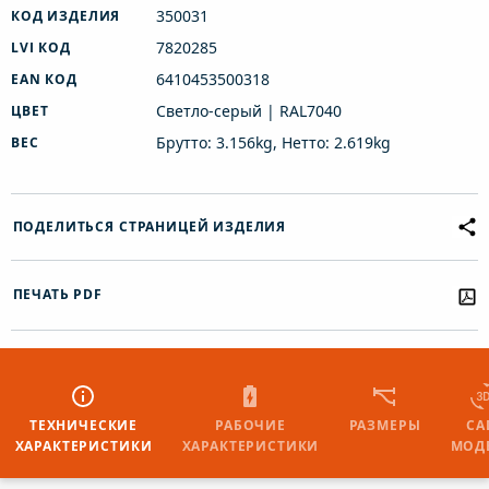
350031
КОД ИЗДЕЛИЯ
7820285
LVI КОД
6410453500318
EAN КОД
Светло-серый | RAL7040
ЦВЕТ
Брутто: 3.156kg, Нетто: 2.619kg
ВЕС
ПОДЕЛИТЬСЯ СТРАНИЦЕЙ ИЗДЕЛИЯ
ПЕЧАТЬ PDF
ТЕХНИЧЕСКИЕ
РАБОЧИЕ
РАЗМЕРЫ
CA
ХАРАКТЕРИСТИКИ
ХАРАКТЕРИСТИКИ
МОД