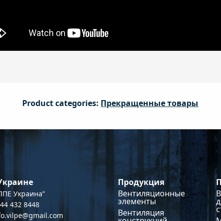
Product categories:
Прекращенные товары
Продукция
 Украине
Вентиляционные
В
ПЕ Украина”
элементы
д
044 432 8448
с
Вентиляция
nfo.vilpe@gmail.com
конструкций