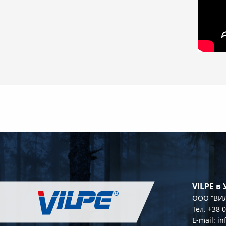
VILPE в
OOO “ВИЛ
Тел. +38 
E-mail: i