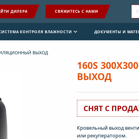
ЙТИ ДИЛЕРА
СВЯЖИТЕСЬ С НАМИ
ПРОДУКЦИЯ
 СИСТЕМА КОНТРОЛЯ ВЛАЖНОСТИ
ДОКУМЕНТЫ И МАТ
ПРИМЕНЕНИЕ
НТИЛЯЦИОННЫЙ ВЫХОД
SENSE СИСТЕМА КОНТРОЛЯ ВЛАЖНОСТИ
160S 300X3
ВЫХОД
ДОКУМЕНТЫ И МАТЕРИАЛЫ
НОВОСТИ
СНЯТ С ПРОД
О КОМПАНИИ
Кровельный выход вент
или рекуператором.