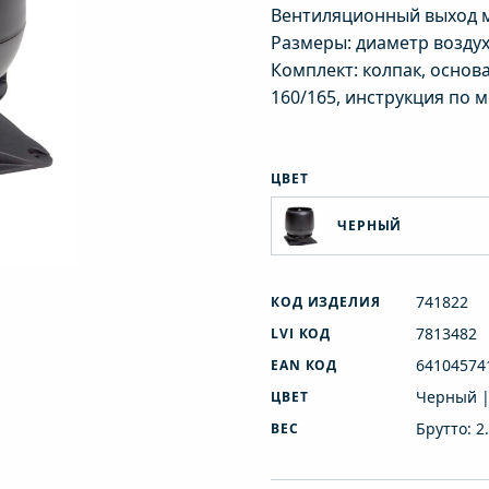
Вентиляционный выход мо
Размеры: диаметр воздух
Комплект: колпак, осно
160/165, инструкция по 
ЦВЕТ
ЧЕРНЫЙ
741822
КОД ИЗДЕЛИЯ
7813482
LVI КОД
64104574
EAN КОД
Черный |
ЦВЕТ
Брутто: 2
ВЕС