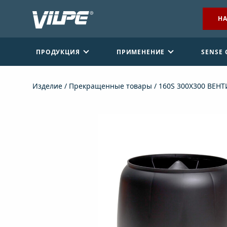
НА
ПРОДУКЦИЯ
ПРИМЕНЕНИЕ
SENSE
Изделие
/
Прекращенные товары
/ 160S 300X300 ВЕ
НАЙТИ ДИЛЕРА
СВЯЖИТЕСЬ С НАМИ
EN
FI
USA
PL
SV
SV-FI
LT
LV
ET
UK
RU