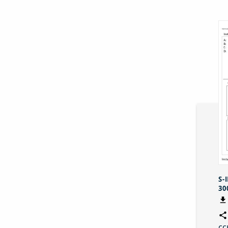
S-
30
сс