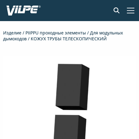
ПРОДУКЦИЯ
Изделие
/
PIIPPU проходные элементы
/
Для модульных
дымоходов
/ КОЖУХ ТРУБЫ ТЕЛЕСКОПИЧЕСКИЙ
ПРИМЕНЕНИЕ
SENSE СИСТЕМА КОНТРОЛЯ ВЛАЖНОСТИ
ДОКУМЕНТЫ И МАТЕРИАЛЫ
НОВОСТИ
О КОМПАНИИ
НАЙТИ ДИЛЕРА
СВЯЖИТЕСЬ С НАМИ
EN
FI
USA
PL
SV
SV-FI
LT
LV
ET
UK
RU