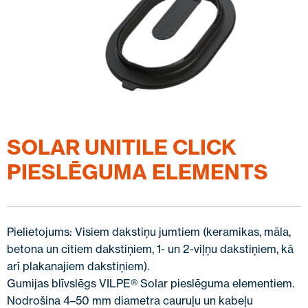
SAZINIETIES AR MUMS
EN
FI
USA
PL
SV
SV-FI
LT
LV
ET
UK
RU
SOLAR UNITILE CLICK
PIESLĒGUMA ELEMENTS
Pielietojums: Visiem dakstiņu jumtiem (keramikas, māla,
betona un citiem dakstiņiem, 1- un 2-viļņu dakstiņiem, kā
arī plakanajiem dakstiņiem).
Gumijas blīvslēgs VILPE® Solar pieslēguma elementiem.
Nodrošina 4–50 mm diametra cauruļu un kabeļu