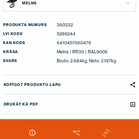
MELNS
360232
PRODUKTA NUMURS
5289244
LVI KODS
6410457660476
EAN KODS
Melns | RR33 | RAL9005
KRĀSA
Bruto: 2.684kg, Neto: 2.197kg
SVARS
KOPĪGOT PRODUKTU LAPU
DRUKĀT KĀ PDF