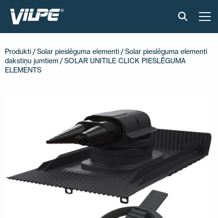
PRODUKTI
Produkti
/
Solar pieslēguma elementi
/
Solar pieslēguma elementi
dakstiņu jumtiem
/ SOLAR UNITILE CLICK PIESLĒGUMA
GUDRAIS JUMTS
ELEMENTS
RISINĀJUMI
UZSTĀDĪŠANA UN MATERIĀLI
ATSAUKSMES
RAKSTI
PAR MUMS