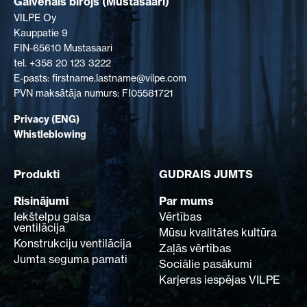
Galvenais birojs (Mustasaari)
VILPE Oy
Kauppatie 9
FIN-65610 Mustasaari
tel. +358 20 123 3222
E-pasts: firstname.lastname@vilpe.com
PVN maksātāja numurs: FI05581721
Privacy (ENG)
Whistleblowing
Produkti
GUDRAIS JUMTS
Risinājumi
Par mums
Iekštelpu gaisa
Vērtības
ventilācija
Mūsu kvalitātes kultūra
Konstrukciju ventilācija
Zaļās vērtības
Jumta seguma pamati
Sociālie pasākumi
Karjeras iespējas VILPE