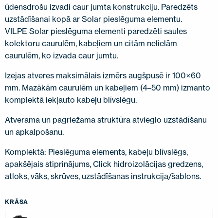
ūdensdrošu izvadi caur jumta konstrukciju. Paredzēts
uzstādīšanai kopā ar Solar pieslēguma elementu.
VILPE Solar pieslēguma elementi paredzēti saules
kolektoru caurulēm, kabeļiem un citām nelielām
caurulēm, ko izvada caur jumtu.
Izejas atveres maksimālais izmērs augšpusē ir 100×60
mm. Mazākām caurulēm un kabeļiem (4–50 mm) izmanto
komplektā iekļauto kabeļu blīvslēgu.
Atverama un pagriežama struktūra atvieglo uzstādīšanu
un apkalpošanu.
Komplektā: Pieslēguma elements, kabeļu blīvslēgs,
apakšējais stiprinājums, Click hidroizolācijas gredzens,
atloks, vāks, skrūves, uzstādīšanas instrukcija/šablons.
KRĀSA