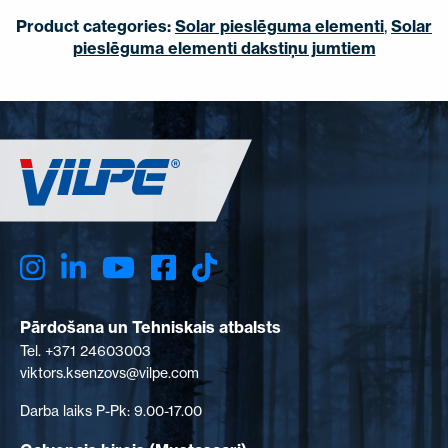
Product categories:
Solar pieslēguma elementi
,
Solar
pieslēguma elementi dakstiņu jumtiem
Pārdošana un Tehniskais atbalsts
Tel. +371 24603003
viktors.ksenzovs@vilpe.com
Darba laiks P-Pk: 9.00-17.00