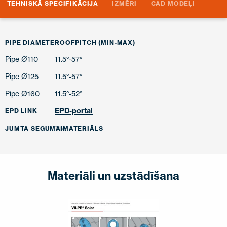
TEHNISKĀ SPECIFIKĀCIJA
IZMĒRI
CAD MODEĻI
PIPE DIAMETER
ROOFPITCH (MIN-MAX)
Pipe Ø110
11.5°-57°
Pipe Ø125
11.5°-57°
Pipe Ø160
11.5°-52°
EPD-portal
EPD LINK
Tile
JUMTA SEGUMA MATERIĀLS
Materiāli un uzstādīšana