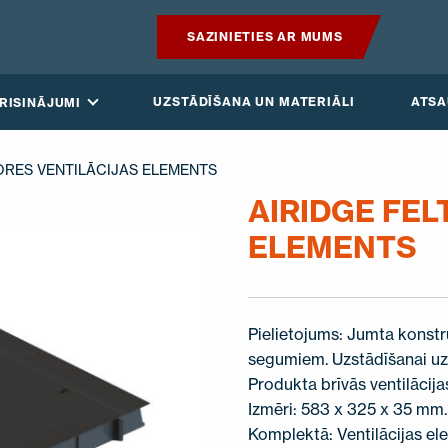
SAZINIETIES AR MUMS
PRODUKTI
UZSTĀDĪŠANA UN MATERIĀLI
ATS
RISINĀJUMI
GUDRAIS JUMTS
KORES VENTILĀCIJAS ELEMENTS
RISINĀJUMI
AIRIDGE FEL
ELEMENTS
UZSTĀDĪŠANA UN MATERIĀLI
ATSAUKSMES
Pielietojums: Jumta konstr
RAKSTI
segumiem. Uzstādīšanai uz
Produkta brīvās ventilācij
PAR MUMS
Izmēri: 583 x 325 x 35 mm.
Komplektā: Ventilācijas el