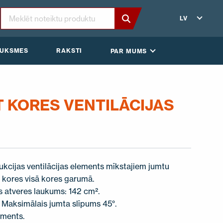
LV
AUKSMES
RAKSTI
PAR MUMS
T KORES VENTILĀCIJAS
ukcijas ventilācijas elements mīkstajiem jumtu
 kores visā kores garumā.
as atveres laukums: 142 cm².
 Maksimālais jumta slīpums 45°.
ements.