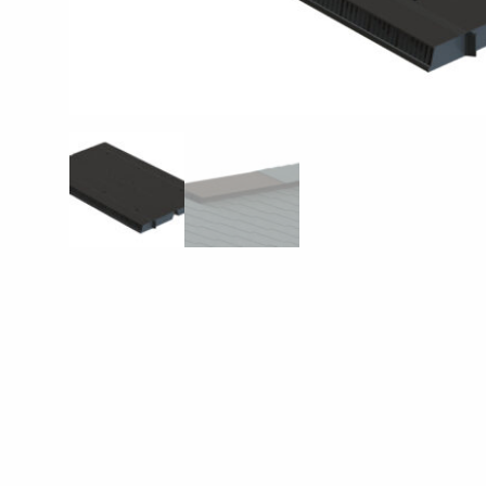
SAZINIETIES AR MUMS
EN
FI
USA
PL
SV
SV-FI
LT
LV
ET
UK
RU