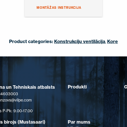
MONTĀŽAS INSTRUKCIJA
Product categories:
Konstrukciju ventilācija
,
Kore
Produkti
a un Tehniskais atbalsts
 24603003
senzovs@vilpe.com
s P-Pk: 9.00-17.00
s birojs (Mustasaari)
Par mums