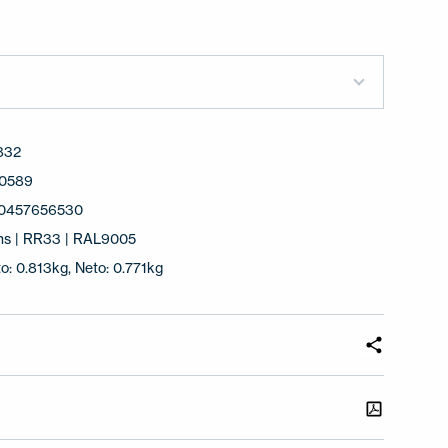
832
0589
0457656530
ns | RR33 | RAL9005
o: 0.813kg, Neto: 0.771kg