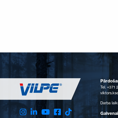
Pārdošan
Tel. +371
viktors.k
Darba laik
Galvenai