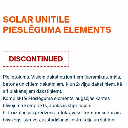
SAZINIETIES AR MUMS
EN
FI
USA
PL
SV
SV-FI
LT
LV
ET
UK
RU
SOLAR UNITILE
PIESLĒGUMA ELEMENTS
DISCONTINUED
Pielietojums: Visiem dakstiņu jumtiem (keramikas, māla,
betona un citiem dakstiņiem, 1- un 2-viļņu dakstiņiem, kā
arī plakanajiem dakstiņiem).
Komplektā: Pieslēguma elements, augšējās kantes
blīvējuma komplekts, apakšas stiprinājumi,
hidroizolācijas gredzens, atloks, vāks, termonosēdošais
blīvslēgs, skrūves, uzstādīšanas instrukcija un šabloni.