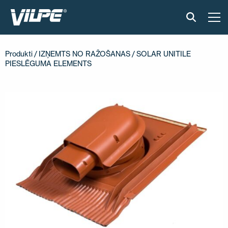
PRODUKTI
Produkti
/
IZŅEMTS NO RAŽOŠANAS
/ SOLAR UNITILE
PIESLĒGUMA ELEMENTS
GUDRAIS JUMTS
RISINĀJUMI
UZSTĀDĪŠANA UN MATERIĀLI
ATSAUKSMES
RAKSTI
PAR MUMS