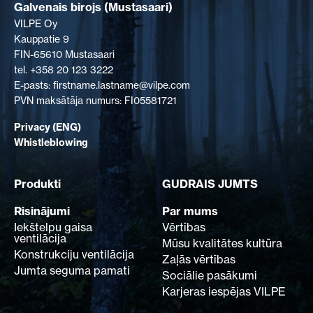
Galvenais birojs (Mustasaari)
VILPE Oy
Kauppatie 9
FIN-65610 Mustasaari
tel. +358 20 123 3222
E-pasts: firstname.lastname@vilpe.com
PVN maksātāja numurs: FI05581721
Privacy (ENG)
Whistleblowing
Produkti
GUDRAIS JUMTS
Risinājumi
Par mums
Iekštelpu gaisa
Vērtības
ventilācija
Mūsu kvalitātes kultūra
Konstrukciju ventilācija
Zaļās vērtības
Jumta seguma pamati
Sociālie pasākumi
Karjeras iespējas VILPE