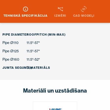
TEHNISKĀ SPECIFIKĀCIJA
IZMĒRI
CAD MODEĻI
PIPE DIAMETER
ROOFPITCH (MIN-MAX)
Pipe Ø110
11.5°-57°
Pipe Ø125
11.5°-57°
Pipe Ø160
11.5°-52°
Tile
JUMTA SEGUMA MATERIĀLS
Materiāli un uzstādīšana