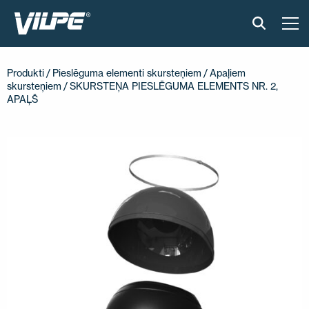
PRODUKTI
Produkti
/
Pieslēguma elementi skursteņiem
/
Apaļiem
skursteņiem
/ SKURSTEŅA PIESLĒGUMA ELEMENTS NR. 2,
GUDRAIS JUMTS
APAĻŠ
RISINĀJUMI
UZSTĀDĪŠANA UN MATERIĀLI
ATSAUKSMES
RAKSTI
PAR MUMS