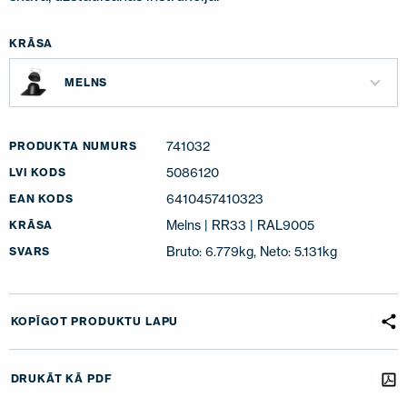
KRĀSA
MELNS
741032
PRODUKTA NUMURS
5086120
LVI KODS
6410457410323
EAN KODS
Melns | RR33 | RAL9005
KRĀSA
Bruto: 6.779kg, Neto: 5.131kg
SVARS
KOPĪGOT PRODUKTU LAPU
DRUKĀT KĀ PDF