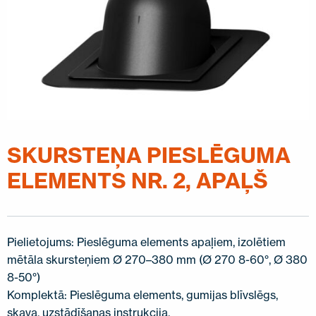
SAZINIETIES AR MUMS
EN
FI
USA
PL
SV
SV-FI
LT
LV
ET
UK
RU
SKURSTEŅA PIESLĒGUMA
ELEMENTS NR. 2, APAĻŠ
Pielietojums: Pieslēguma elements apaļiem, izolētiem
mētāla skursteņiem Ø 270–380 mm (Ø 270 8-60°, Ø 380
8-50°)
Komplektā: Pieslēguma elements, gumijas blīvslēgs,
skava, uzstādīšanas instrukcija.