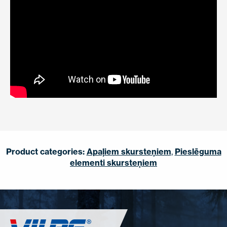
Product categories:
Apaļiem skursteņiem
,
Pieslēguma
elementi skursteņiem