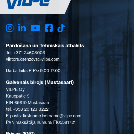
Pārdošana un Tehniskais atbalsts
Tel. +371 24603003
viktors.ksenzovs@vilpe.com
Darba laiks P-Pk: 9.00-17.00
Galvenais birojs (Mustasaari)
VILPE Oy
Kauppatie 9
FIN-65610 Mustasaari
tel. +358 20 123 3222
E-pasts: firstname.lastname@vilpe.com
PVN maksātāja numurs: FI05581721
Privacy (ENG)