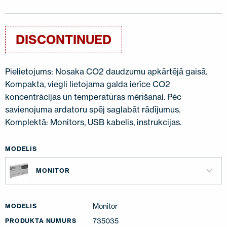
SAZINIETIES AR MUMS
EN
FI
USA
PL
SV
SV-FI
LT
LV
ET
UK
RU
DISCONTINUED
Pielietojums: Nosaka CO2 daudzumu apkārtējā gaisā.
Kompakta, viegli lietojama galda ierīce CO2
koncentrācijas un temperatūras mērīšanai. Pēc
savienojuma ardatoru spēj saglabāt rādījumus.
Komplektā: Monitors, USB kabelis, instrukcijas.
MODELIS
MONITOR
Monitor
MODELIS
735035
PRODUKTA NUMURS