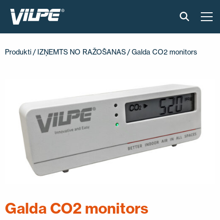
PRODUKTI
Produkti
/
IZŅEMTS NO RAŽOŠANAS
/ Galda CO2 monitors
GUDRAIS JUMTS
RISINĀJUMI
UZSTĀDĪŠANA UN MATERIĀLI
ATSAUKSMES
RAKSTI
PAR MUMS
Galda CO2 monitors