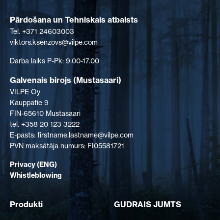
Pārdošana un Tehniskais atbalsts
Tel. +371 24603003
viktors.ksenzovs@vilpe.com
Darba laiks P-Pk: 9.00-17.00
Galvenais birojs (Mustasaari)
VILPE Oy
Kauppatie 9
FIN-65610 Mustasaari
tel. +358 20 123 3222
E-pasts: firstname.lastname@vilpe.com
PVN maksātāja numurs: FI05581721
Privacy (ENG)
Whistleblowing
Produkti
GUDRAIS JUMTS