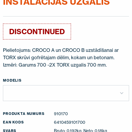
INSTALĀCIJAS UZGALIS
SAZINIETIES AR MUMS
EN
FI
USA
PL
SV
SV-FI
LT
LV
ET
UK
RU
DISCONTINUED
Pielietojums: CROCO A un CROCO B uzstādīšanai ar
TORX skrūvi gofrētajam dēlim, kokam un betonam.
Izmēri: Garums 700 -2X TORX uzgalis 700 mm.
MODELIS
910170
PRODUKTA NUMURS
6410459101700
EAN KODS
Bruto: 0.192kg, Neto: 0.18kg
SVARS