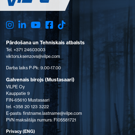
Pārdošana un Tehniskais atbalsts
Tel. +371 24603003
viktors.ksenzovs@vilpe.com
Darba laiks P-Pk: 9.00-17.00
Galvenais birojs (Mustasaari)
VILPE Oy
Kauppatie 9
FIN-65610 Mustasaari
tel. +358 20 123 3222
E-pasts: firstname.lastname@vilpe.com
PVN maksātāja numurs: FI05581721
Privacy (ENG)