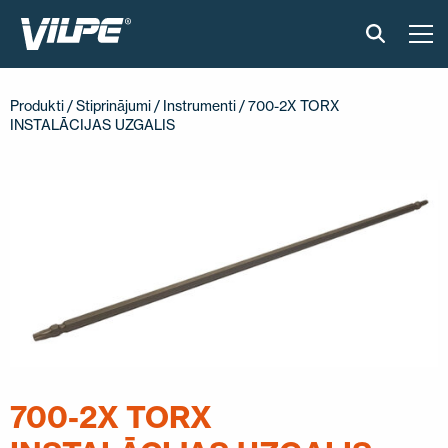
PRODUKTI
Produkti
/
Stiprinājumi
/
Instrumenti
/ 700-2X TORX
INSTALĀCIJAS UZGALIS
GUDRAIS JUMTS
RISINĀJUMI
UZSTĀDĪŠANA UN MATERIĀLI
ATSAUKSMES
RAKSTI
PAR MUMS
700-2X TORX