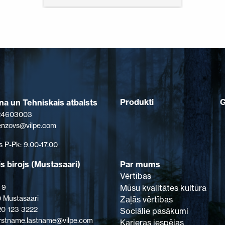
Produkti
a un Tehniskais atbalsts
 24603003
senzovs@vilpe.com
s P-Pk: 9.00-17.00
s birojs (Mustasaari)
Par mums
Vērtības
Mūsu kvalitātes kultūra
 9
 Mustasaari
Zaļās vērtības
 20 123 3222
Sociālie pasākumi
firstname.lastname@vilpe.com
Karjeras iespējas