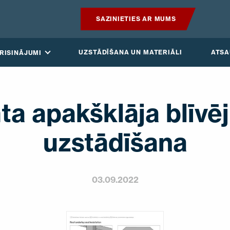
SAZINIETIES AR MUMS
PRODUKTI
UZSTĀDĪŠANA UN MATERIĀLI
ATS
RISINĀJUMI
GUDRAIS JUMTS
RISINĀJUMI
ta apakšklāja blīvē
UZSTĀDĪŠANA UN MATERIĀLI
uzstādīšana
ATSAUKSMES
03.09.2022
RAKSTI
PAR MUMS