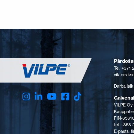
Pārdošan
Tel. +371
viktors.k
Darba laik
Galvenai
VILPE Oy
Kauppatie
FIN-65610
tel. +358
E-pasts: 