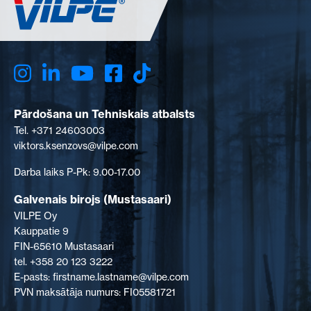
Pārdošana un Tehniskais atbalsts
Tel. +371 24603003
viktors.ksenzovs@vilpe.com
Darba laiks P-Pk: 9.00-17.00
Galvenais birojs (Mustasaari)
VILPE Oy
Kauppatie 9
FIN-65610 Mustasaari
tel. +358 20 123 3222
E-pasts: firstname.lastname@vilpe.com
PVN maksātāja numurs: FI05581721