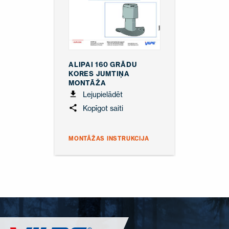
SAZINIETIES AR MUMS
EN
FI
USA
PL
SV
SV-FI
LT
LV
ET
UK
RU
ALIPAI 160 GRĀDU
KORES JUMTIŅA
MONTĀŽA
Lejupielādēt
Kopīgot saiti
MONTĀŽAS INSTRUKCIJA