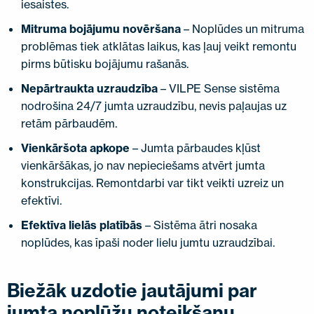
iesaistes.
Mitruma bojājumu novēršana
– Noplūdes un mitruma
problēmas tiek atklātas laikus, kas ļauj veikt remontu
pirms būtisku bojājumu rašanās.
Nepārtraukta uzraudzība
– VILPE Sense sistēma
nodrošina 24/7 jumta uzraudzību, nevis paļaujas uz
retām pārbaudēm.
Vienkāršota apkope
– Jumta pārbaudes kļūst
vienkāršākas, jo nav nepieciešams atvērt jumta
konstrukcijas. Remontdarbi var tikt veikti uzreiz un
efektīvi.
Efektīva lielās platībās
– Sistēma ātri nosaka
noplūdes, kas īpaši noder lielu jumtu uzraudzībai.
Biežāk uzdotie jautājumi par
jumta noplūžu noteikšanu