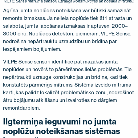
VILPE Sense mitruma sensori uzrauga konstrukcijas un nosaka mitrumu
.
Agrīna jumta noplūdes noteikšana var būtiski samazināt
remonta izmaksas. Ja neliela noplūde tiek ātri atrasta un
salabota, jumta labošanas izmaksas ir aptuveni 2000–
3000 eiro. Noplūdes detektori, piemēram, VILPE Sense,
nodrošina nepārtrauktu uzraudzību un brīdina par
iespējamiem bojājumiem.
VILPE Sense sensori identificē pat mazākās jumta
noplūdes un novērš to pārvēršanos lielās problēmās. Tie
nepārtraukti uzrauga konstrukcijas un brīdina, kad tiek
konstatēts pārmērīgs mitrums. Sistēma izveido mitruma
karti, kas palīdz lokalizēt problemātisko zonu, nodrošinot
ātru bojājumu atklāšanu un izvairoties no dārgiem
remontdarbiem.
Ilgtermiņa ieguvumi no jumta
noplūžu noteikšanas sistēmas