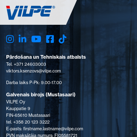
Pārdošana un Tehniskais atbalsts
Tel. +371 24603003
viktors.ksenzovs@vilpe.com
Darba laiks P-Pk: 9.00-17.00
Galvenais birojs (Mustasaari)
VILPE Oy
Kauppatie 9
FIN-65610 Mustasaari
tel. +358 20 123 3222
E-pasts: firstname.lastname@vilpe.com
PVN maksātāja numurs: FI05581721