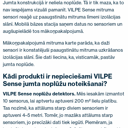
Jumta konstrukcijā ir neliela noplūde. Tā ir tik maza, ka to
nav iespējams vizuāli pamanīt. VILPE Sense mitruma
sensori reaģē uz paaugstinātu mitruma līmeni izolācijas
slānī. Mobilā bāzes stacija saņem datus no sensoriem un
augšupielādē tos mākoņpakalpojumā.
Mākoņpakalpojumā mitruma karte parāda, ka daži
sensori ir konstatējuši paaugstinātu mitruma uzkrāšanos
izolācijas slānī. Šie dati liecina, ka, visticamāk, pastāv
jumta noplūde.
Kādi produkti ir nepieciešami VILPE
Sense jumta noplūžu noteikšanai?
VILPE Sense noplūžu detektors.
Mēs iesakām izmantot
10 sensorus, lai aptvertu aptuveni 200 m² lielu platību.
Tas nozīmē, ka attālums starp diviem sensoriem ir
aptuveni 4–5 metri. Tomēr, jo mazāks attālums starp
sensoriem, jo precīzāki dati tiek iegūti. Piemēram, ja