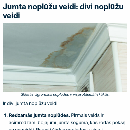
Jumta noplūžu veidi: divi noplūžu
veidi
Slēptās, ilgtermiņa noplūdes ir visproblemātiskākās.
Ir divi jumta noplūžu veidi:
Redzamās jumta noplūdes.
Pirmais veids ir
acīmredzami bojājumi jumta segumā, kas rodas pēkšņi
un negaidīti. Parasti šādas noplūdes ir viegli