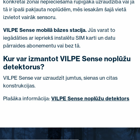
konkrētai zonai nepieciešama rūpīgāka uzraudzība vai ja
tā ir īpaši pakļauta noplūdēm, mēs iesakām šajā vietā
izvietot vairāk sensoru.
VILPE Sense mobilā bāzes stacija.
Jūs varat to
iegādāties ar iepriekš instalētu SIM karti un datu
pārraides abonementu vai bez tā.
Kur var izmantot VILPE Sense noplūžu
detektorus?
VILPE Sense var uzraudzīt jumtus, sienas un citas
konstrukcijas.
Plašāka informācija:
VILPE Sense noplūžu detektors