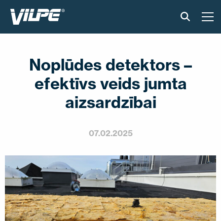
PRODUKTI
Noplūdes detektors –
GUDRAIS JUMTS
efektīvs veids jumta
RISINĀJUMI
aizsardzībai
UZSTĀDĪŠANA UN MATERIĀLI
07.02.2025
ATSAUKSMES
RAKSTI
PAR MUMS