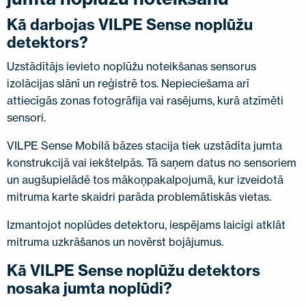
Kā darbojas VILPE Sense noplūžu
detektors?
Uzstādītājs ievieto noplūžu noteikšanas sensorus
izolācijas slānī un reģistrē tos. Nepieciešama arī
attiecīgās zonas fotogrāfija vai rasējums, kurā atzīmēti
sensori.
VILPE Sense Mobilā bāzes stacija tiek uzstādīta jumta
konstrukcijā vai iekštelpās. Tā saņem datus no sensoriem
un augšupielādē tos mākoņpakalpojumā, kur izveidotā
mitruma karte skaidri parāda problemātiskās vietas.
Izmantojot noplūdes detektoru, iespējams laicīgi atklāt
mitruma uzkrāšanos un novērst bojājumus.
Kā VILPE Sense noplūžu detektors
nosaka jumta noplūdi?