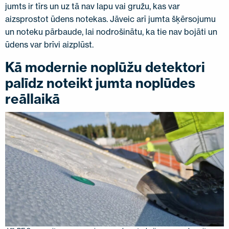
jumts ir tīrs un uz tā nav lapu vai gružu, kas var
aizsprostot ūdens notekas. Jāveic arī jumta šķērsojumu
un noteku pārbaude, lai nodrošinātu, ka tie nav bojāti un
ūdens var brīvi aizplūst.
Kā modernie noplūžu detektori
palīdz noteikt jumta noplūdes
reāllaikā