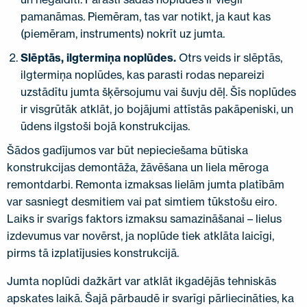
pamanāmas. Piemēram, tas var notikt, ja kaut kas
(piemēram, instruments) nokrīt uz jumta.
Slēptās, ilgtermiņa noplūdes.
Otrs veids ir slēptās,
ilgtermiņa noplūdes, kas parasti rodas nepareizi
uzstādītu jumta šķērsojumu vai šuvju dēļ. Šīs noplūdes
ir visgrūtāk atklāt, jo bojājumi attīstās pakāpeniski, un
ūdens ilgstoši bojā konstrukcijas.
Šādos gadījumos var būt nepieciešama būtiska
konstrukcijas demontāža, žāvēšana un liela mēroga
remontdarbi. Remonta izmaksas lielām jumta platībām
var sasniegt desmitiem vai pat simtiem tūkstošu eiro.
Laiks ir svarīgs faktors izmaksu samazināšanai – lielus
izdevumus var novērst, ja noplūde tiek atklāta laicīgi,
pirms tā izplatījusies konstrukcijā.
Jumta noplūdi dažkārt var atklāt ikgadējās tehniskās
apskates laikā. Šajā pārbaudē ir svarīgi pārliecināties, ka