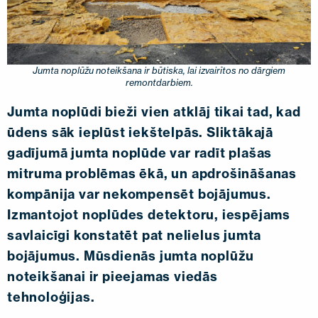
SAZINIETIES AR MUMS
EN
FI
USA
PL
SV
SV-FI
LT
LV
ET
UK
RU
Jumta noplūžu noteikšana ir būtiska, lai izvairītos no dārgiem
remontdarbiem.
Jumta noplūdi bieži vien atklāj tikai tad, kad
ūdens sāk ieplūst iekštelpās. Sliktākajā
gadījumā jumta noplūde var radīt plašas
mitruma problēmas ēkā, un apdrošināšanas
kompānija var nekompensēt bojājumus.
Izmantojot noplūdes detektoru, iespējams
savlaicīgi konstatēt pat nelielus jumta
bojājumus. Mūsdienās jumta noplūžu
noteikšanai ir pieejamas viedās
tehnoloģijas.