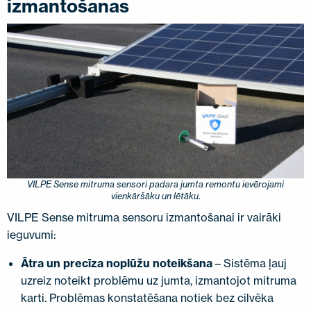
izmantošanas
VILPE Sense mitruma sensori padara jumta remontu ievērojami
vienkāršāku un lētāku
.
VILPE Sense mitruma sensoru izmantošanai ir vairāki
ieguvumi:
Ātra un precīza noplūžu noteikšana
– Sistēma ļauj
uzreiz noteikt problēmu uz jumta, izmantojot mitruma
karti. Problēmas konstatēšana notiek bez cilvēka