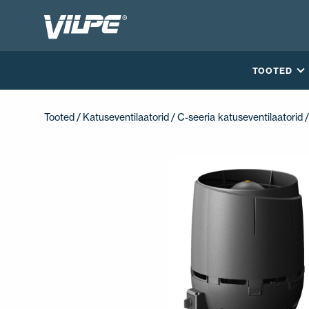
TOOTED
Tooted
/
Katuseventilaatorid
/
C-seeria katuseventilaatorid
/
VÕTA MEIEGA ÜHENDUST
EN
FI
USA
PL
SV
SV-FI
LT
LV
ET
UK
RU