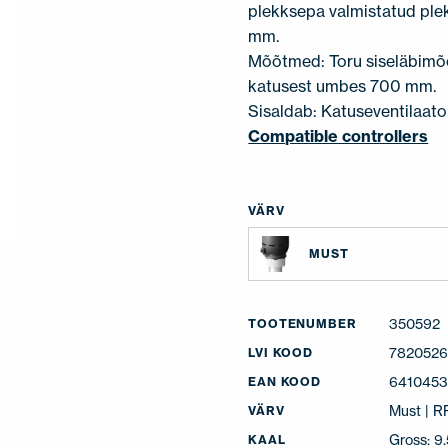
plekksepa valmistatud ple
mm.
Mõõtmed: Toru siseläbimõ
katusest umbes 700 mm.
Sisaldab: Katuseventilaator
Compatible controllers
VÄRV
MUST
350592
TOOTENUMBER
782052
LVI KOOD
641045
EAN KOOD
Must | 
VÄRV
Gross: 9
KAAL