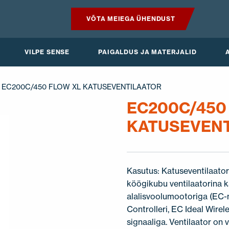
VÕTA MEIEGA ÜHENDUST
TOOTED
VILPE SENSE
PAIGALDUS JA MATERJALID
VILPE SENSE
 EC200C/450 FLOW XL KATUSEVENTILAATOR
PAIGALDUS JA MATERJALID
EC200C/450
KATUSEVEN
AKTUAALNE
Kasutus: Katuseventilaator
köögikubu ventilaatorina 
alalisvoolumootoriga (EC-
Controlleri, EC Ideal Wir
signaaliga. Ventilaator on 