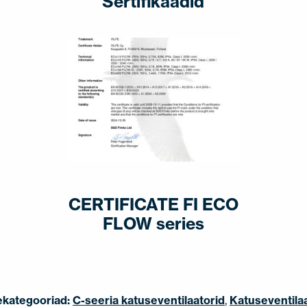
Sertifikaadid
CERTIFICATE FI ECO
FLOW series
ekategooriad:
C-seeria katuseventilaatorid
,
Katuseventila