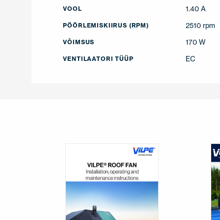
1.40 A
VOOL
2510 rpm
PÖÖRLEMISKIIRUS (RPM)
170 W
VÕIMSUS
EC
VENTILAATORI TÜÜP