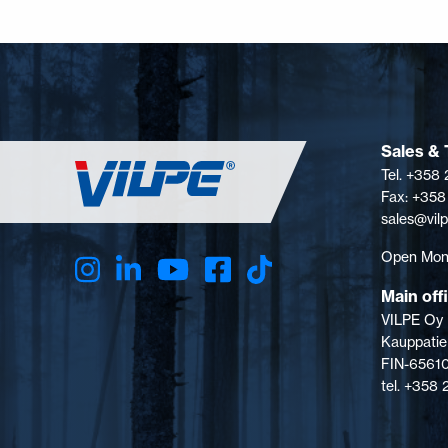
Sales & 
Tel. +358
Fax: +358
sales@vil
Open Mon-
Main off
VILPE Oy
Kauppatie
FIN-65610
tel. +358