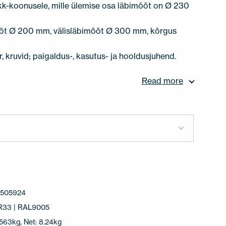
kk-koonusele, mille ülemise osa läbimõõt on Ø 230
õt Ø 200 mm, välisläbimõõt Ø 300 mm, kõrgus
, kruvid; paigaldus-, kasutus- ja hooldusjuhend.
Read more
6
3505924
RR33 | RAL9005
.563kg, Net: 8.24kg