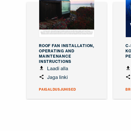
ROOF FAN INSTALLATION,
C-
OPERATING AND
K
MAINTENANCE
PE
INSTRUCTIONS
Laadi alla
Jaga linki
PAIGALDUSJUHISED
BR