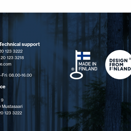
Technical support
 20 123 3222
 20 123 3218
pe.com
Fri: 08.00-16.00
ice
 9
 Mustasaari
 20 123 3222