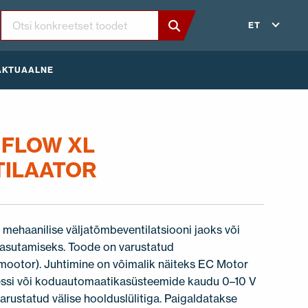
ET
AKTUAALNE
 FLOW XL
TILAATOR
 mehaanilise väljatõmbeventilatsiooni jaoks või
kasutamiseks. Toode on varustatud
mootor). Juhtimine on võimalik näiteks EC Motor
elessi või koduautomaatikasüsteemide kaudu 0–10 V
varustatud välise hoolduslülitiga. Paigaldatakse