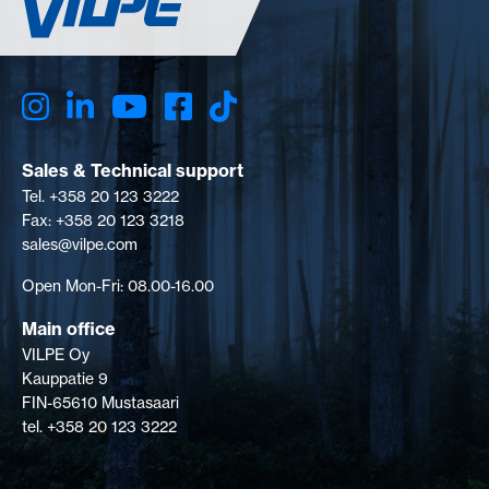
läbiviigud. Kasutatakse VILPE
P-seeria katuseventilaatorite ja
ventilatsioonitorudega (Ø 110–
160 mm). Sisaldab: Läbiviik,
aluskatte 2K-tihend, ülemise
ääre tihendikomplekt, alumine
kinnitus, kruvid,
paigaldusjuhend/aluskihi ja
Sales & Technical support
läbiviigu šabloon.
Tel. +358 20 123 3222
Fax: +358 20 123 3218
sales@vilpe.com
Open Mon-Fri: 08.00-16.00
Main office
VILPE Oy
Kauppatie 9
FIN-65610 Mustasaari
tel. +358 20 123 3222