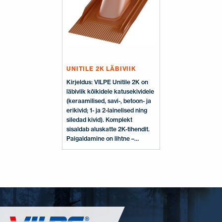
Aluskatte tihend 2K, kruvid,
paigaldusjuhend ja šabloonid
aluskatte tihendi
paigaldamiseks.
UNITILE 2K LÄBIVIIK
Kirjeldus: VILPE Unitile 2K on
läbiviik kõikidele katusekividele
(keraamilised, savi-, betoon- ja
erikivid; 1- ja 2-lainelised ning
siledad kivid). Komplekt
sisaldab aluskatte 2K-tihendit.
Paigaldamine on lihtne –
läbiviigu küljes on ogad 2K-
tihendi kinnitamiseks ning
komplektis on kõik vajalikud
paigaldusmaterjalid ja juhised.
Läbiviik võimaldab paigaldada
VILPE katuseventilaatorid,
väljatõmbetorud,
ventilatsioonitorud ja antennide