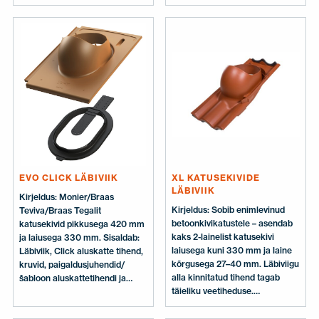
paigaldusjuhendid/šabloonid
aluskattetihendi ja läbiviigu
jaoks.
EVO CLICK LÄBIVIIK
XL KATUSEKIVIDE
LÄBIVIIK
Kirjeldus: Monier/Braas
Kirjeldus: Sobib enimlevinud
Teviva/Braas Tegalit
betoonkivikatustele – asendab
katusekivid pikkusega 420 mm
kaks 2-lainelist katusekivi
ja laiusega 330 mm. Sisaldab:
laiusega kuni 330 mm ja laine
Läbiviik, Click aluskatte tihend,
kõrgusega 27–40 mm. Läbiviigu
kruvid, paigaldusjuhendid/
alla kinnitatud tihend tagab
šabloon aluskattetihendi ja
täieliku veetiheduse.
läbiviigu jaoks.
Paigaldamine on lihtne ja
komplektis on kõik vajalikud