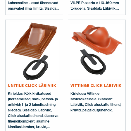
kaheosaline – osad ühenduvad
VILPE P-seeria ⌀ 110–160 mm
omavahel ilma liimita. Sisaldab:
torudega. Sisaldab: Läbiviik,
Click aluskattetihend.
Click aluskattetihend, kruvid,
paigaldusjuhendid/šabloonid
aluskattetihendi ja läbiviigu
jaoks.
UNITILE CLICK LÄBIVIIK
VITTINGE CLICK LÄBIVIIK
Kirjeldus: Kõik kivikatused
Kirjeldus: Vittinge
(keraamilised, savi-, betoon- ja
savikivikatusele. Sisaldab:
erikivid; 1- ja 2-lainelised ning
Läbiviik, Click aluskatte tihend,
siledad). Sisaldab: Läbiviik,
kruvid, paigaldusjuhendid.
Click aluskattetihend, ülaserva
tihendikomplekt, alumine
kinnitusklamber, kruvid,