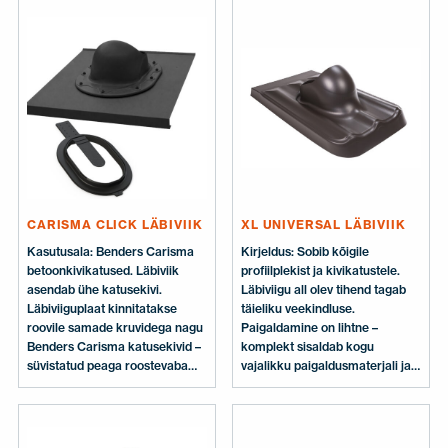
materjalid ning juhised. Sobib Ø
160–250 mm torudele.
Sisaldab: läbiviik, kahest osast
koosnev XL aluskihi rõngas,
kruvid, paigaldusjuhend.
CARISMA CLICK LÄBIVIIK
XL UNIVERSAL LÄBIVIIK
Kasutusala: Benders Carisma
Kirjeldus: Sobib kõigile
betoonkivikatused. Läbiviik
profiilplekist ja kivikatustele.
asendab ühe katusekivi.
Läbiviigu all olev tihend tagab
Läbiviiguplaat kinnitatakse
täieliku veekindluse.
roovile samade kruvidega nagu
Paigaldamine on lihtne –
Benders Carisma katusekivid –
komplekt sisaldab kogu
süvistatud peaga roostevaba
vajalikku paigaldusmaterjali ja
katusekivikruvi 4,5 × 40 mm.
juhendeid. Võimaldab
Kasutatakse koos VILPE P-
paigaldada VILPE
seeria Ø 110–160 mm
katuseventilaatoreid,
katuseventilaatorite ja
väljatõmbetorusid,