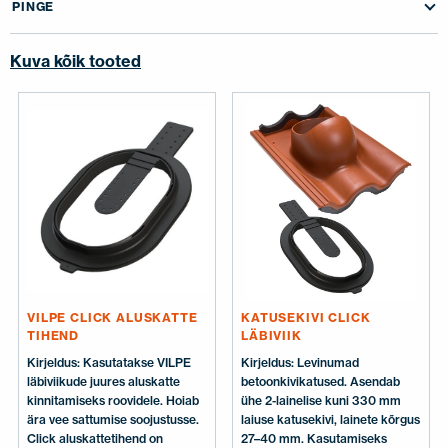
PINGE
Kuva kõik tooted
VILPE CLICK ALUSKATTE
KATUSEKIVI CLICK
TIHEND
LÄBIVIIK
Kirjeldus: Kasutatakse VILPE
Kirjeldus: Levinumad
läbiviikude juures aluskatte
betoonkivikatused. Asendab
kinnitamiseks roovidele. Hoiab
ühe 2-lainelise kuni 330 mm
ära vee sattumise soojustusse.
laiuse katusekivi, lainete kõrgus
Click aluskattetihend on
27–40 mm. Kasutamiseks