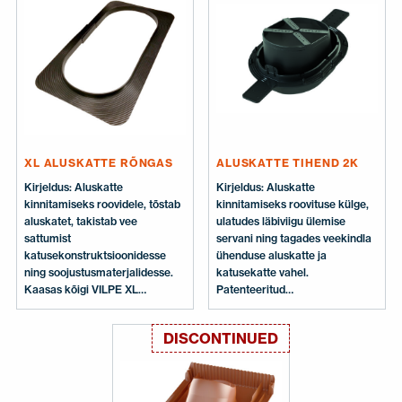
ventilatsioonitorudega. Värvid:
ventilatsioonitorusid ja
Must (Benders must ja graniit),
antennide läbiviike Ø 160–250
telliskivipunane ja hall (Benders
mm torude jaoks. Sisaldab:
grafiit ja helehall). Komplekt
Läbiviik, kaheosaline XL
sisaldab: Läbiviiguplaat, Click
alusplaat, kruvid,
aluskatte tihend,
paigaldusjuhend.
paigaldusjuhend ja tihend.
XL ALUSKATTE RÕNGAS
ALUSKATTE TIHEND 2K
Kirjeldus: Aluskatte
Kirjeldus: Aluskatte
kinnitamiseks roovidele, tõstab
kinnitamiseks roovituse külge,
aluskatet, takistab vee
ulatudes läbiviigu ülemise
sattumist
servani ning tagades veekindla
katusekonstruktsioonidesse
ühenduse aluskatte ja
ning soojustusmaterjalidesse.
katusekatte vahel.
Kaasas kõigi VILPE XL
Patenteeritud
läbiviikude komplektides.
kahekomponentne (2K)
Sisaldab: Kaheosaline XL
aluskatte tihend, mida on sama
DISCONTINUED
aluskatte rõngas.
lihtne paigaldada kui eelmist
VILPE aluskatte rõngast.
Kuulub ka kõikide VILPE 2K
läbiviikude komplekti. Sisaldab: