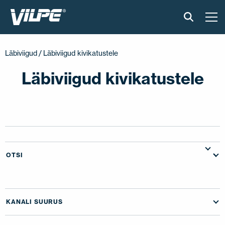
TOOTED
Läbiviigud
/ Läbiviigud kivikatustele
VILPE SENSE
Läbiviigud kivikatustele
PAIGALDUS JA MATERJALID
AKTUAALNE
VÕTA MEIEGA ÜHENDUST
OTSI
EN
FI
USA
PL
SV
SV-FI
LT
LV
ET
UK
RU
KANALI SUURUS