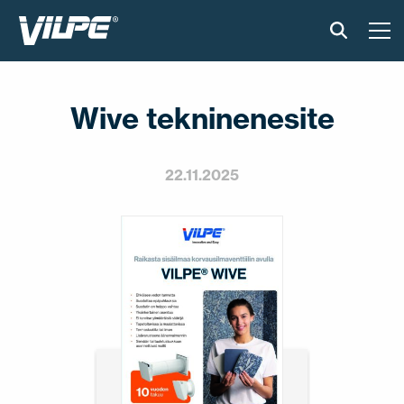
TOOTED
Wive tekninenesite
VILPE SENSE
PAIGALDUS JA MATERJALID
22.11.2025
AKTUAALNE
VÕTA MEIEGA ÜHENDUST
EN
FI
USA
PL
SV
SV-FI
LT
LV
ET
UK
RU