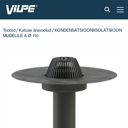
TOOTED
Tooted
/
Katuse äravoolud
/ KONDENSATSIOONIISOLATSIOON
MUDELILE A Ø 110
VILPE SENSE
PAIGALDUS JA MATERJALID
AKTUAALNE
VÕTA MEIEGA ÜHENDUST
EN
FI
USA
PL
SV
SV-FI
LT
LV
ET
UK
RU