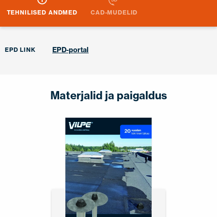
TEHNILISED ANDMED
CAD-MUDELID
EPD-portal
EPD LINK
Materjalid ja paigaldus