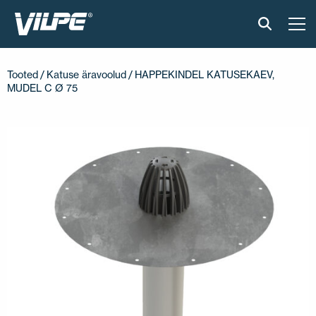
TOOTED
Tooted
/
Katuse äravoolud
/ HAPPEKINDEL KATUSEKAEV,
MUDEL C Ø 75
VILPE SENSE
PAIGALDUS JA MATERJALID
AKTUAALNE
VÕTA MEIEGA ÜHENDUST
EN
FI
USA
PL
SV
SV-FI
LT
LV
ET
UK
RU