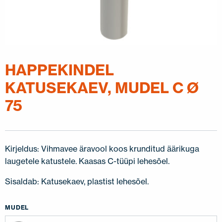
HAPPEKINDEL
KATUSEKAEV, MUDEL C Ø
75
Kirjeldus: Vihmavee äravool koos krunditud äärikuga
laugetele katustele. Kaasas C-tüüpi lehesõel.
Sisaldab: Katusekaev, plastist lehesõel.
MUDEL