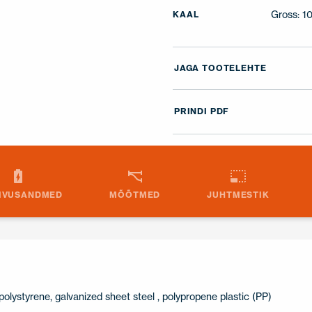
Gross: 1
KAAL
JAGA TOOTELEHTE
PRINDI PDF
IVUSANDMED
MÕÕTMED
JUHTMESTIK
olystyrene, galvanized sheet steel , polypropene plastic (PP)