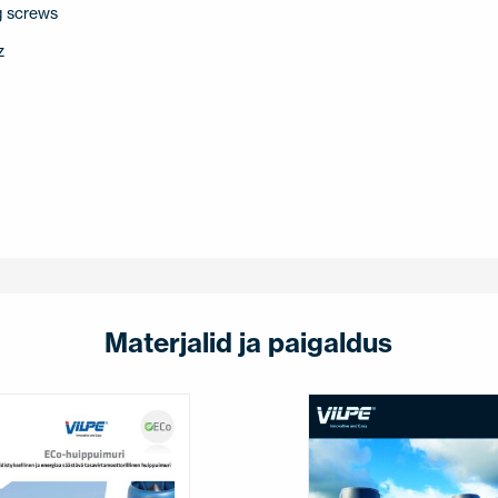
ng screws
z
Materjalid ja paigaldus