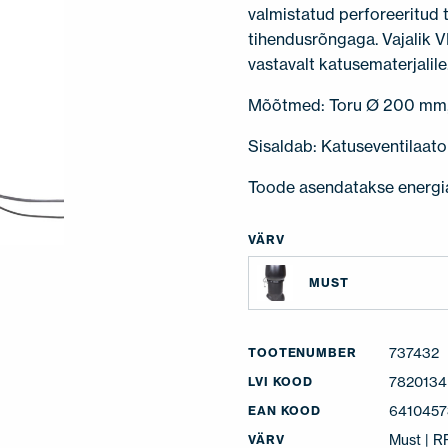
valmistatud perforeeritud t
tihendusrõngaga. Vajalik V
vastavalt katusematerjalile
Mõõtmed: Toru Ø 200 mm,
Sisaldab: Katuseventilaator
Toode asendatakse energ
VÄRV
MUST
737432
TOOTENUMBER
7820134
LVI KOOD
6410457
EAN KOOD
Must | 
VÄRV