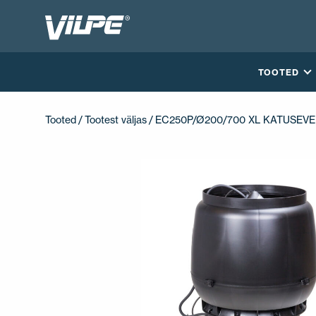
TOOTED
Tooted
/
Tootest väljas
/ EC250P/Ø200/700 XL KATUSEV
VÕTA MEIEGA ÜHENDUST
EN
FI
USA
PL
SV
SV-FI
LT
LV
ET
UK
RU