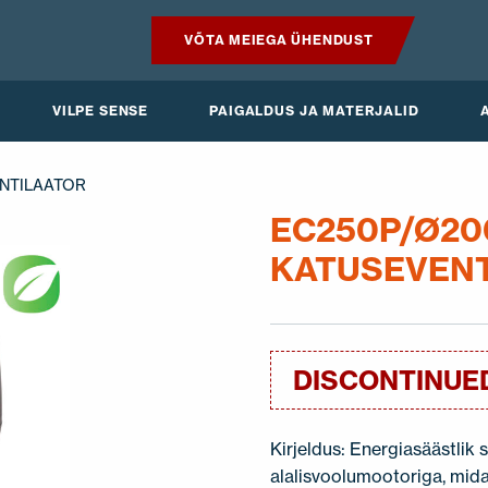
VÕTA MEIEGA ÜHENDUST
TOOTED
VILPE SENSE
PAIGALDUS JA MATERJALID
VILPE SENSE
ENTILAATOR
PAIGALDUS JA MATERJALID
EC250P/Ø20
KATUSEVEN
AKTUAALNE
DISCONTINUE
Kirjeldus: Energiasäästlik
alalisvoolumootoriga, mida