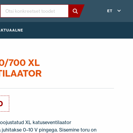
ET
AKTUAALNE
0/700 XL
TILAATOR
D
 soojustatud XL katuseventilaator
 juhitakse 0–10 V pingega. Sisemine toru on