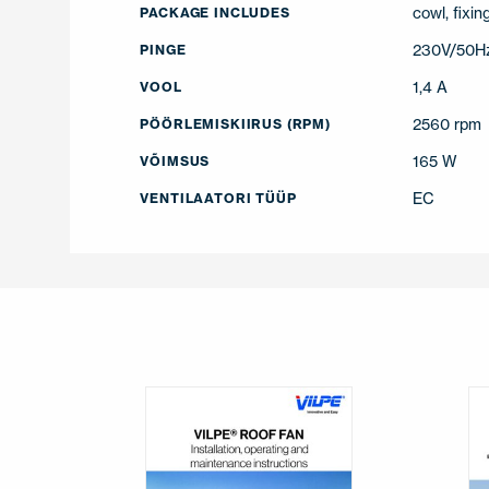
cowl, fixi
PACKAGE INCLUDES
230V/50H
PINGE
1,4 A
VOOL
2560 rpm
PÖÖRLEMISKIIRUS (RPM)
165 W
VÕIMSUS
EC
VENTILAATORI TÜÜP