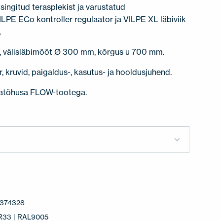
singitud terasplekist ja varustatud
ILPE ECo kontroller regulaator ja VILPE XL läbiviik
.
 välisläbimõõt Ø 300 mm, kõrgus u 700 mm.
, kruvid, paigaldus-, kasutus- ja hooldusjuhend.
iatõhusa FLOW-tootega.
374328
RR33 | RAL9005