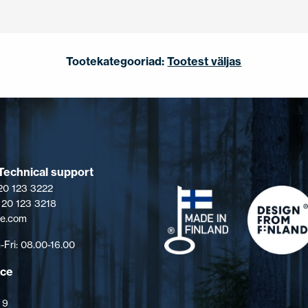
Tootekategooriad:
Tootest väljas
Technical support
 20 123 3222
 20 123 3218
pe.com
Fri: 08.00-16.00
ice
 9