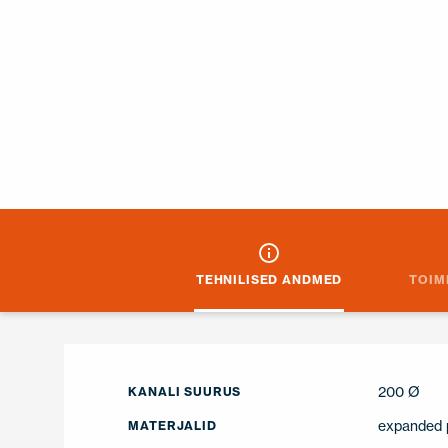
TEHNILISED ANDMED
TOIM
200 Ø
KANALI SUURUS
expanded p
MATERJALID