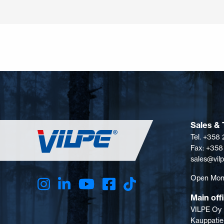
Sales & 
Tel. +358
Fax: +358
sales@vil
Open Mon-
Main off
VILPE Oy
Kauppatie