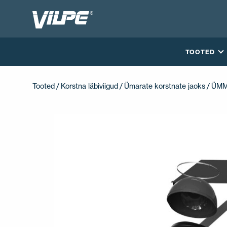
TOOTED
Tooted
/
Korstna läbiviigud
/
Ümarate korstnate jaoks
/ ÜM
VÕTA MEIEGA ÜHENDUST
EN
FI
USA
PL
SV
SV-FI
LT
LV
ET
UK
RU