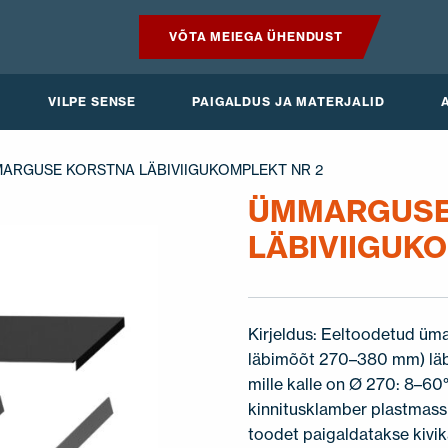
VÕTA MEIEGA ÜHENDUST
TOOTED
VILPE SENSE
PAIGALDUS JA MATERJALID
VILPE SENSE
MARGUSE KORSTNA LÄBIVIIGUKOMPLEKT NR 2
PAIGALDUS JA MATERJALID
ÜMMARGUSE
LÄBIVIIGUK
AKTUAALNE
Kirjeldus: Eeltoodetud ümar
läbimõõt 270–380 mm) läbi
mille kalle on Ø 270: 8–60
kinnitusklamber plastmassi
toodet paigaldatakse kivik