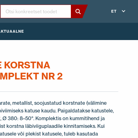
ET
AKTUAALNE
 KORSTNA
OMPLEKT NR 2
ate, metallist, soojustatud korstnate (välimine
viimiseks katuse kaudu. Paigaldatakse katustele,
°, Ø 380: 8–50°. Komplektis on kummitihend ja
st korstna läbiviiguplaadile kinnitamiseks. Kui
atusele või plekist katusele, tuleb kasutada