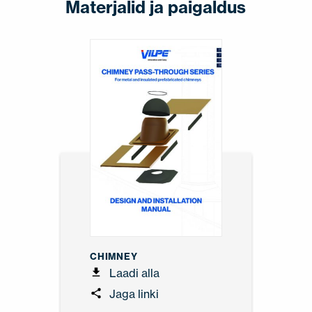
Materjalid ja paigaldus
CHIMNEY
Laadi alla
Jaga linki