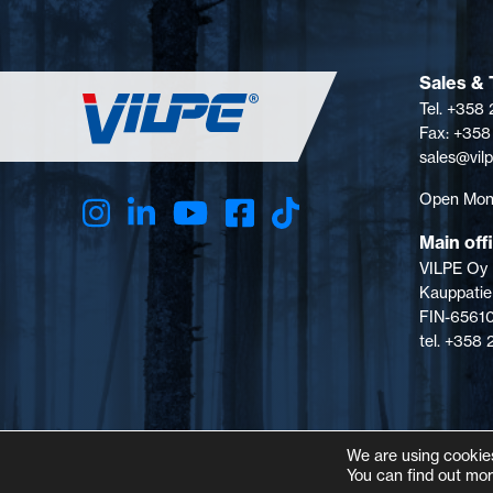
Sales & 
Tel. +358
Fax: +358
sales@vil
Open Mon-
Main off
VILPE Oy
Kauppatie
FIN-65610
tel. +358
We are using cookies
You can find out mor