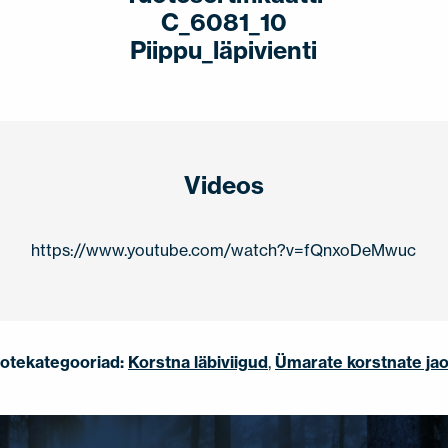
C_6081_10
Piippu_läpivienti
Videos
https://www.youtube.com/watch?v=fQnxoDeMwuc
otekategooriad:
Korstna läbiviigud
,
Ümarate korstnate ja