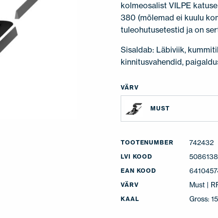
kolmeosalist VILPE katusep
380 (mõlemad ei kuulu komp
tuleohutusetestid ja on ser
Sisaldab: Läbiviik, kummit
kinnitusvahendid, paigaldu
VÄRV
MUST
742432
TOOTENUMBER
508613
LVI KOOD
6410457
EAN KOOD
Must | 
VÄRV
Gross: 15
KAAL