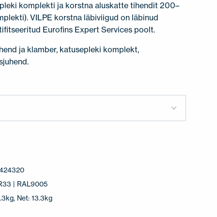
leki komplekti ja korstna aluskatte tihendit 200–
lekti). VILPE korstna läbiviigud on läbinud
tifitseeritud Eurofins Expert Services poolt.
ihend ja klamber, katusepleki komplekt,
sjuhend.
8
424320
RR33 | RAL9005
.3kg, Net: 13.3kg