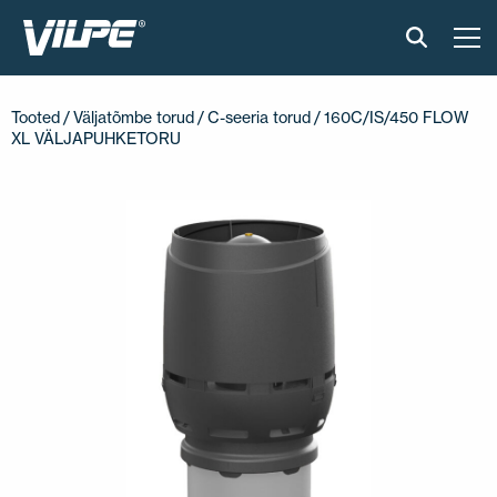
TOOTED
Tooted
/
Väljatõmbe torud
/
C-seeria torud
/ 160C/IS/450 FLOW
XL VÄLJAPUHKETORU
VILPE SENSE
PAIGALDUS JA MATERJALID
AKTUAALNE
VÕTA MEIEGA ÜHENDUST
EN
FI
USA
PL
SV
SV-FI
LT
LV
ET
UK
RU