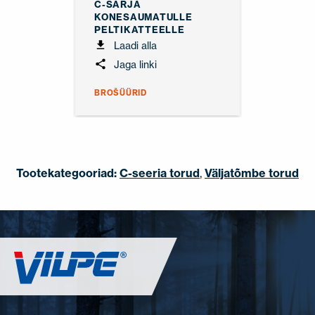
C-SARJA
KONESAUMATULLE
PELTIKATTEELLE
Laadi alla
Jaga linki
BROŠÜÜRID
Tootekategooriad:
C-seeria torud
,
Väljatõmbe torud