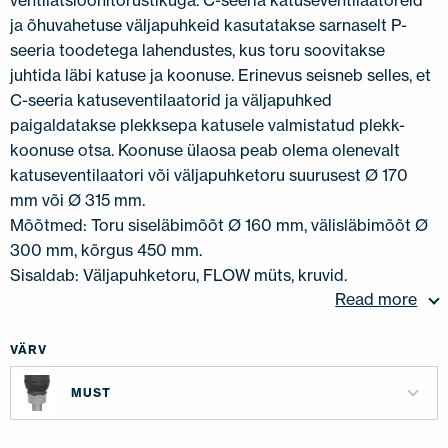
ventilatsioonitorustikuga. C-seeria katuseventilaatoreid
ja õhuvahetuse väljapuhkeid kasutatakse sarnaselt P-
seeria toodetega lahendustes, kus toru soovitakse
juhtida läbi katuse ja koonuse. Erinevus seisneb selles, et
C-seeria katuseventilaatorid ja väljapuhked
paigaldatakse plekksepa katusele valmistatud plekk-
koonuse otsa. Koonuse ülaosa peab olema olenevalt
katuseventilaatori või väljapuhketoru suurusest Ø 170
mm või Ø 315 mm.
Mõõtmed: Toru siseläbimõõt Ø 160 mm, välisläbimõõt Ø
300 mm, kõrgus 450 mm.
Sisaldab: Väljapuhketoru, FLOW müts, kruvid.
Read more
VÄRV
MUST