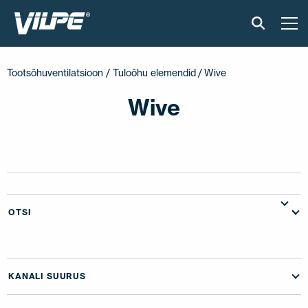
TOOTED
Tootsõhuventilatsioon / Tuloõhu elemendid
/ Wive
VILPE SENSE
Wive
PAIGALDUS JA MATERJALID
AKTUAALNE
VÕTA MEIEGA ÜHENDUST
OTSI
EN
FI
USA
PL
SV
SV-FI
LT
LV
ET
UK
RU
KANALI SUURUS