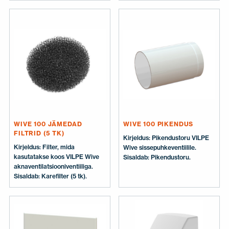
Mõõtmed:
Summuti.
Sissepuhkeventilaator 100 ×
100 mm. Sisaldab:
Sissepuhkeventilaator,
paigaldusjuhendid.
WIVE 100 JÄMEDAD
WIVE 100 PIKENDUS
FILTRID (5 TK)
Kirjeldus: Pikendustoru VILPE
Kirjeldus: Filter, mida
Wive sissepuhkeventiilile.
kasutatakse koos VILPE Wive
Sisaldab: Pikendustoru.
aknaventilatsiooniventiiliga.
Sisaldab: Karefilter (5 tk).