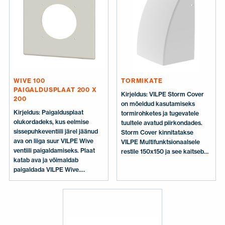
WIVE 100
TORMIKATE
PAIGALDUSPLAAT 200 X
Kirjeldus: VILPE Storm Cover
200
on mõeldud kasutamiseks
Kirjeldus: Paigaldusplaat
tormirohketes ja tugevatele
olukordadeks, kus eelmise
tuultele avatud piirkondades.
sissepuhkeventiili järel jäänud
Storm Cover kinnitatakse
ava on liiga suur VILPE Wive
VILPE Multifunktsionaalsele
ventiili paigaldamiseks. Plaat
restile 150x150 ja see kaitseb
katab ava ja võimaldab
ventilatsioonitoru ja hoone
paigaldada VILPE Wive.
sisemust tuule poolt sisse
Mõõtmed: 200 × 200 mm.
puhutud vihmavee ja lume eest.
Sisaldab: Paigaldusplaat.
Samuti summutab see
välismüra, kuna katab all oleva
resti esikülje. Mõõtmed: 158 ×
167 × 75 mm Sisaldab: Storm