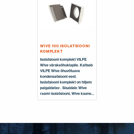
Cover, kruvid, paigaldusjuhend
WIVE 100 ISOLATSIOONI
KOMPLEKT
Isolatsiooni komplekt VILPE
Wive värskeõhuklapile. Kaitseb
VILPE Wive õhuvõtuava
kondensatsiooni eest.
Isolatsiooni komplekt on hiljem
paigaldatav . Sisaldab: Wive
raami isolatsiooni, Wive kaane
isolatsiooni.