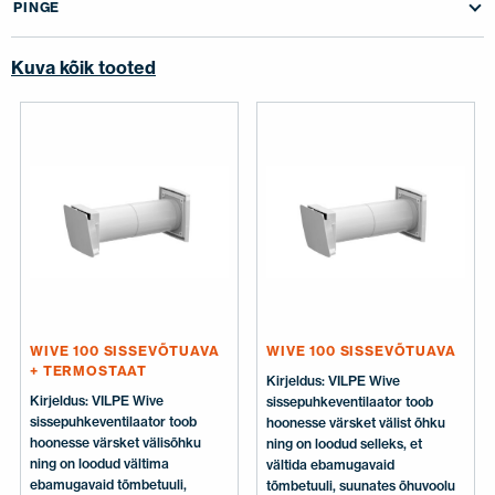
PINGE
Kuva kõik tooted
WIVE 100 SISSEVÕTUAVA
WIVE 100 SISSEVÕTUAVA
+ TERMOSTAAT
Kirjeldus: VILPE Wive
Kirjeldus: VILPE Wive
sissepuhkeventilaator toob
sissepuhkeventilaator toob
hoonesse värsket välist õhku
hoonesse värsket välisõhku
ning on loodud selleks, et
ning on loodud vältima
vältida ebamugavaid
ebamugavaid tõmbetuuli,
tõmbetuuli, suunates õhuvoolu