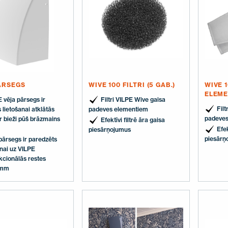
ĀRSEGS
WIVE 100 FILTRI (5 GAB.)
WIVE 
ELEMEN
 vēja pārsegs ir
Filtri VILPE Wive gaisa
Filt
 lietošanai atklātās
padeves elementiem
padeves
ur bieži pūš brāzmains
Efektīvi filtrē āra gaisa
Efek
piesārņojumus
piesārņ
pārsegs ir paredzēts
nai uz VILPE
kcionālās restes
 mm