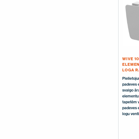
WIVE 1
ELEMEN
LOGA R
Pielietoj
padeves e
svaigo ār
elementu 
tapetēm v
padeves 
logu venti
minimālo
maksimāl
Gaisa pad
aprīkots a