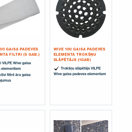
100 GAISA PADEVES
WIVE 100 GAISA PADEVES
TA FILTRI (5 GAB.)
ELEMENTA TROKŠŅU
SLĀPĒTĀJS (1GAB)
ri VILPE Wive gaisa
Trokšņu slāpētājs VILPE
 elementiem
Wive gaisa padeves elementam
tīvi filtrē āra gaisa
ojumus