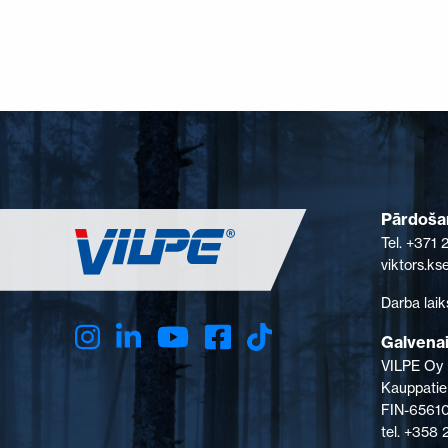
Pārdošan
Tel. +371
viktors.k
Darba laik
Galvenai
VILPE Oy
Kauppatie
FIN-65610
tel. +358