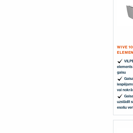
WIVE 1
ELEME
VILP
elements 
gaisu
Gais
iespējams
vai nokrā
Gais
uzstādīt 
esošu ven