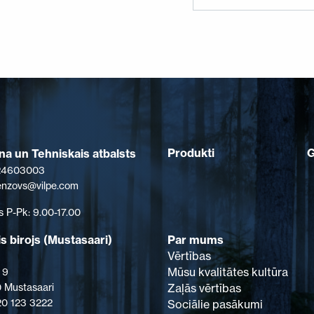
Produkti
a un Tehniskais atbalsts
 24603003
senzovs@vilpe.com
s P-Pk: 9.00-17.00
s birojs (Mustasaari)
Par mums
Vērtības
Mūsu kvalitātes kultūra
 9
 Mustasaari
Zaļās vērtības
 20 123 3222
Sociālie pasākumi