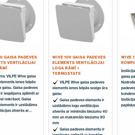
instrukcija.
00 GAISA PADEVES
WIVE 100 GAISA PADEVES
WIVE 
TS VENTILĀCIJAI
ELEMENTS VENTILĀCIJAI
KOMP
ĀMĪ
LOGA RĀMĪ +
Izolāci
TERMOSTATS
ums: VILPE Wive gaisa
gaisa p
lements ienes telpās
VILPE Wive gaisa padeves
Nodroši
a gaisu. Gaisa padeves
elements ienes telpās svaigo āra
padeves 
ir iespējams aplīmēt ar
gaisu
kondens
ai nokrāsot. Gaisa
Izolācij
Gaisa padeves elements ir
elements ir uzstādāms
papildu
uzstādāms logu ventilācijas
lācijas atverēs ar
paaugst
atverēs ar minimālo biezumu 40
 biezumu 40 mm un
Komplekt
mm un maksimālo biezumu 90
o biezumu 90 mm.
izolācij
mm
eves elements ir
Gaisa padeves elementu ir
r izolācijas slāni
iespējams aplīmēt ar tapetēm