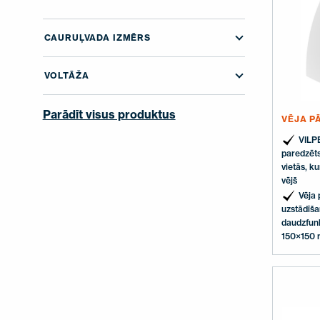
SAZINIETIES AR MUMS
EN
FI
USA
PL
SV
SV-FI
LT
LV
ET
UK
RU
CAURUĻVADA IZMĒRS
VOLTĀŽA
Parādīt visus produktus
VĒJA P
VILPE
paredzēts
vietās, k
vējš
Vēja 
uzstādīša
daudzfun
150×150