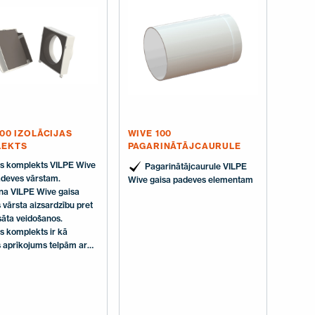
elements 100x100 mm.
Komplektā: Gaisa padeves
elements, filtrs, instrukcija.
100 IZOLĀCIJAS
WIVE 100
LEKTS
PAGARINĀTĀJCAURULE
jas komplekts VILPE Wive
Pagarinātājcaurule VILPE
adeves vārstam.
Wive gaisa padeves elementam
na VILPE Wive gaisa
vārsta aizsardzību pret
āta veidošanos.
as komplekts ir kā
s aprīkojums telpām ar
inātu mitruma līmeni.
ā ietilpst: Wive rāmja
a, Wive vāka izolācija.