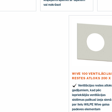
ta rašanās novēršanai.
vai nokrāsot
aisa padeves elements
mm. Komplektā: Gaisa
lements, instrukcija.
WIVE 100 VENTILĀCIJA
RESTES ATLOKS 200 X
Ventilācijas restes atlok
gadījumiem, kad pēc
iepriekšējās ventilācijas
sistēmas palikusī izeja sienā 
par lielu WILPE Wive gaisa
padeves elementam