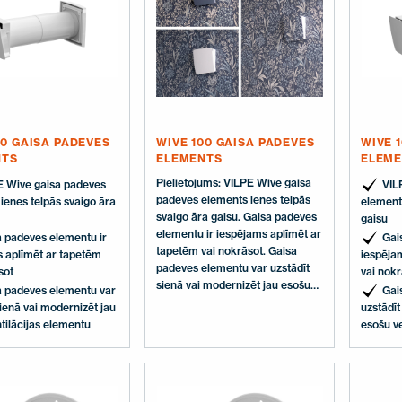
00 GAISA PADEVES
WIVE 100 GAISA PADEVES
WIVE 
NTS
ELEMENTS
ELEME
Pielietojums: VILPE Wive gaisa
E Wive gaisa padeves
VIL
padeves elements ienes telpās
ienes telpās svaigo āra
elements
svaigo āra gaisu. Gaisa padeves
gaisu
elementu ir iespējams aplīmēt ar
a padeves elementu ir
Gai
tapetēm vai nokrāsot. Gaisa
 aplīmēt ar tapetēm
iespēja
padeves elementu var uzstādīt
sot
vai nokr
sienā vai modernizēt jau esošu
a padeves elementu var
Gai
ventilācijas elementu.
sienā vai modernizēt jau
uzstādīt
Komplektā ietilpst sienas
tilācijas elementu
esošu ve
caurule ar garumu 440 mm.
Izmēri: Gaisa padeves elements
100x100 mm. Komplektā: Gaisa
padeves elements, filtrs,