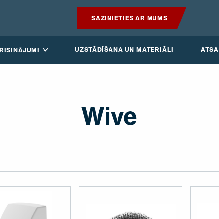
SAZINIETIES AR MUMS
PRODUKTI
UZSTĀDĪŠANA UN MATERIĀLI
ATS
RISINĀJUMI
GUDRAIS JUMTS
RISINĀJUMI
Wive
UZSTĀDĪŠANA UN MATERIĀLI
ATSAUKSMES
RAKSTI
PAR MUMS