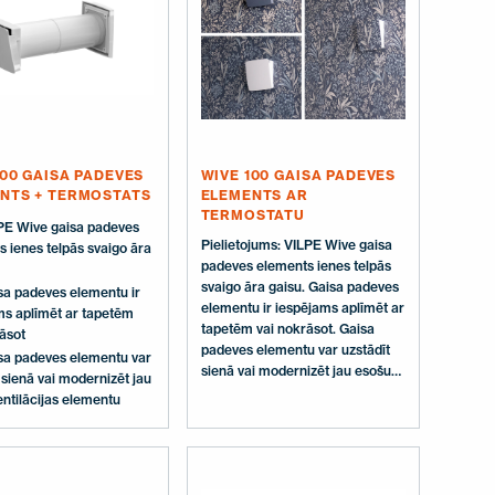
100 GAISA PADEVES
WIVE 100 GAISA PADEVES
NTS + TERMOSTATS
ELEMENTS AR
TERMOSTATU
PE Wive gaisa padeves
Pielietojums: VILPE Wive gaisa
 ienes telpās svaigo āra
padeves elements ienes telpās
svaigo āra gaisu. Gaisa padeves
sa padeves elementu ir
elementu ir iespējams aplīmēt ar
ms aplīmēt ar tapetēm
tapetēm vai nokrāsot. Gaisa
āsot
padeves elementu var uzstādīt
sa padeves elementu var
sienā vai modernizēt jau esošu
 sienā vai modernizēt jau
ventilācijas elementu.
ntilācijas elementu
Multifunkcionālā reste jāiebūvē
ēkas ārsienā. Komplektā ietilpst
sienas caurule ar garumu 440
mm. Izmēri: Gaisa padeves